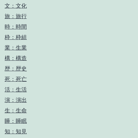
文：文化
旅：旅行
時：時間
枠：枠組
業：生業
構：構造
歴：歴史
死：死亡
活：生活
演：演出
生：生命
睡：睡眠
知：知見