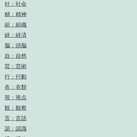
社：社会
精：精神
組：組織
経：経済
脳：頭脳
自：自然
芸：芸術
行：行動
衣：衣類
視：視点
観：観察
言：言語
認：認識