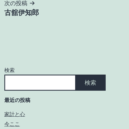
ナ
次の投稿
古舘伊知郎
ビ
ゲ
ー
シ
ョ
検索
ン
検索
最近の投稿
家計と心
今ここ