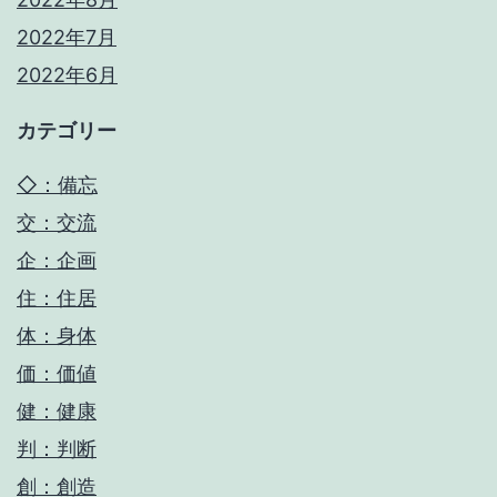
2022年7月
2022年6月
カテゴリー
◇：備忘
交：交流
企：企画
住：住居
体：身体
価：価値
健：健康
判：判断
創：創造