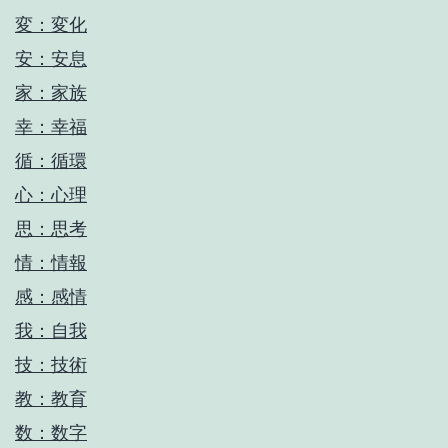
変：変化
安：安息
家：家族
幸：幸福
循：循環
心：心理
思：思考
情：情報
感：感情
我：自我
技：技術
教：教育
数：数字