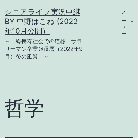
コ
シニアライフ実況中継
メ
ン
ニ
BY 中野はこね (2022
テ
ュ
年10月公開）
ー
ン
～ 総長寿社会での道標 サラ
ツ
リーマン卒業＠還暦（2022年9
月）後の風景 ～
へ
ス
キ
ッ
プ
哲学