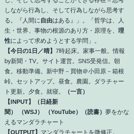
しながら行為し、そして行為しながら思考す
る。『人間に
自由
はある』」。「哲学は、人
生・世界、事物の根源のあり方・原理を、
理
性
によって求めようとする学問」。
【今日の1日／晴】
7時起床。家事一般。情報
by新聞・TV。サイト運営。SNS受発信。朝
食。移動準備。新中野－買物＠小田原－箱根
峠。セットアップ。昼食。農園。ダラチャー
ト更新。夕食。就寝。
（一言）
【INPUT】（日経新
聞）
（WSJ）
（YouTube）（読書）
夢をかな
えるマンダラチャート
【OUTPUT】
マンダラチャートを微修正。