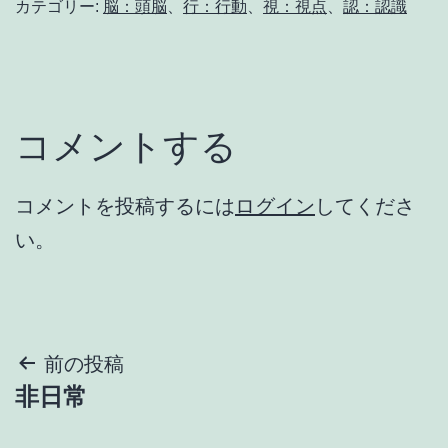
カテゴリー:
脳：頭脳
、
行：行動
、
視：視点
、
認：認識
コメントする
コメントを投稿するには
ログイン
してくださ
い。
投
前の投稿
非日常
稿