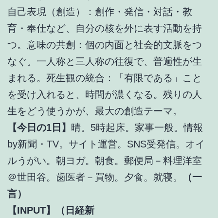
自己表現（創造）：創作・発信・対話・教
育・奉仕など、自分の核を外に表す活動を持
つ。意味の共創：個の内面と社会的文脈をつ
なぐ。一人称と三人称の往復で、普遍性が生
まれる。死生観の統合：「有限である」こと
を受け入れると、時間が濃くなる。残りの人
生をどう使うかが、最大の創造テーマ。
【今日の1日】
晴。5時起床。家事一般。情報
by新聞・TV。サイト運営。SNS受発信。オイ
ルうがい。朝ヨガ。朝食。郵便局－料理洋室
＠世田谷。歯医者－買物。夕食。就寝。
（一
言）
【INPUT】（日経新