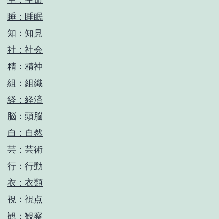
睡：睡眠
知：知見
社：社会
精：精神
組：組織
経：経済
脳：頭脳
自：自然
芸：芸術
行：行動
衣：衣類
視：視点
観：観察