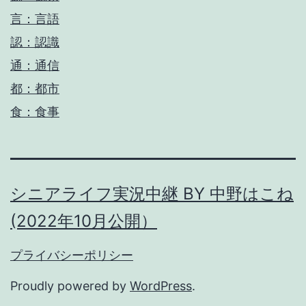
言：言語
認：認識
通：通信
都：都市
食：食事
シニアライフ実況中継 BY 中野はこね
(2022年10月公開）
プライバシーポリシー
Proudly powered by
WordPress
.