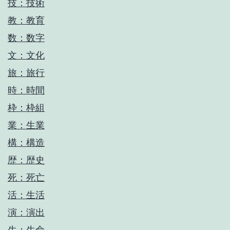
技：技術
教：教育
数：数字
文：文化
旅：旅行
時：時間
枠：枠組
業：生業
構：構造
歴：歴史
死：死亡
活：生活
演：演出
生：生命