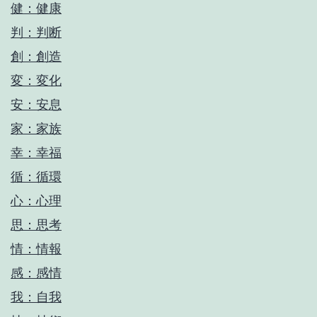
健：健康
判：判断
創：創造
変：変化
安：安息
家：家族
幸：幸福
循：循環
心：心理
思：思考
情：情報
感：感情
我：自我