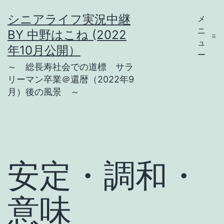
コ
シニアライフ実況中継
メ
ン
ニ
BY 中野はこね (2022
テ
ュ
年10月公開）
ー
ン
～ 総長寿社会での道標 サラ
ツ
リーマン卒業＠還暦（2022年9
月）後の風景 ～
へ
ス
キ
ッ
プ
安定・調和・
意味