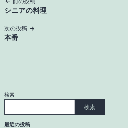
投
前の投稿
シニアの料理
稿
ナ
次の投稿
本番
ビ
ゲ
ー
シ
ョ
検索
ン
検索
最近の投稿