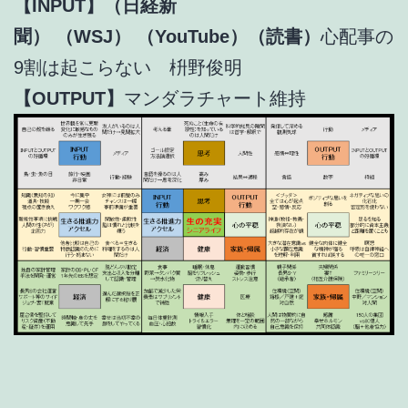
【INPUT】（日経新
聞）
（WSJ）
（YouTube）（読書）
心配事の
9割は起こらない 枡野俊明
【OUTPUT】
マンダラチャート維持