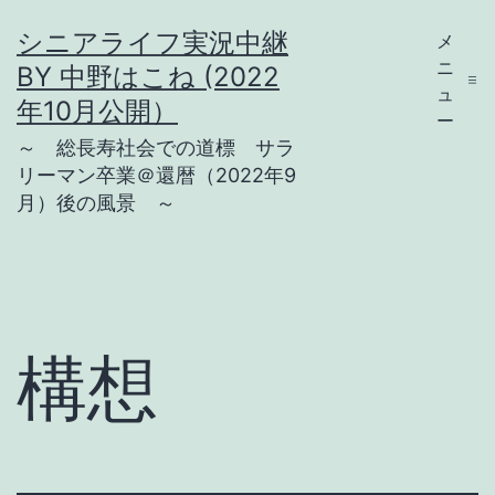
コ
シニアライフ実況中継
メ
ン
ニ
BY 中野はこね (2022
テ
ュ
年10月公開）
ー
ン
～ 総長寿社会での道標 サラ
ツ
リーマン卒業＠還暦（2022年9
月）後の風景 ～
へ
ス
キ
ッ
プ
構想