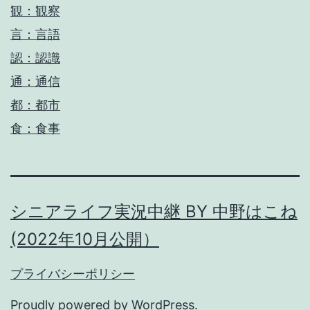
観：観察
言：言語
認：認識
通：通信
都：都市
食：食事
シニアライフ実況中継 BY 中野はこね
(2022年10月公開）
プライバシーポリシー
Proudly powered by
WordPress
.