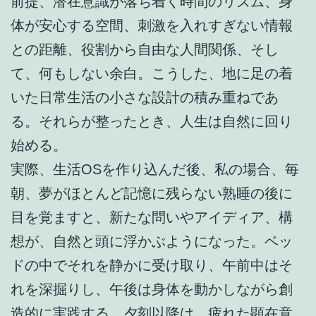
前提、潜在意識が落ち着く時間のリズム、身
体が安心する空間、刺激を入れすぎない情報
との距離、役割から自由な人間関係、そし
て、何もしない余白。こうした、地に足の着
いた日常生活の小さな設計の積み重ねであ
る。それらが整ったとき、人生は自然に回り
始める。
実際、生活OSを作り込んだ後、私の場合、毎
朝、夢がほとんど記憶に残らない熟睡の後に
目を覚ますと、新たな問いやアイディア、構
想が、自然と頭に浮かぶようになった。ベッ
ドの中でそれを静かに受け取り、午前中はそ
れを深掘りし、午後は身体を動かしながら創
造的に実践する。夕刻以降は、疲れた顕在意