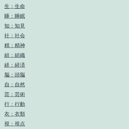
生：生命
睡：睡眠
知：知見
社：社会
精：精神
組：組織
経：経済
脳：頭脳
自：自然
芸：芸術
行：行動
衣：衣類
視：視点