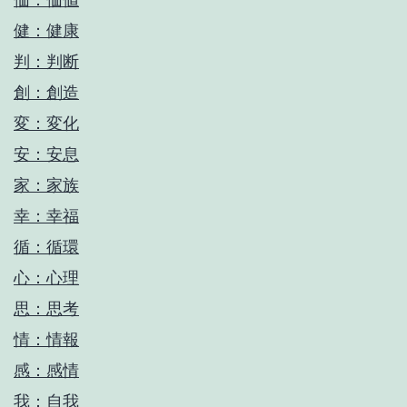
健：健康
判：判断
創：創造
変：変化
安：安息
家：家族
幸：幸福
循：循環
心：心理
思：思考
情：情報
感：感情
我：自我