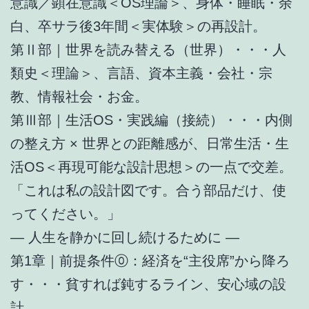
意識／顕在意識＜OS理論＞、身体・睡眠・余
白、卒サラ後3年間＜実体験＞の再設計。
第Ⅱ部｜世界を読み替える（世界）・・・人
類史＜理論＞、言語、資本主義・会社・宗
教、情報社会・お金。
第Ⅲ部｜生活OS・実践編（接続）・・・内側
の整え方 × 世界との距離感が、日常生活・生
活OS＜再現可能な設計思想＞の一点で交差。
「これは私の設計図です。合う部品だけ、使
ってください。」
― 人生を静かに回し続けるために ―
第1章｜前提条件⓪：経済を“主役席”から降ろ
す・・・貧すれば鈍するライン、安心域の設
計。