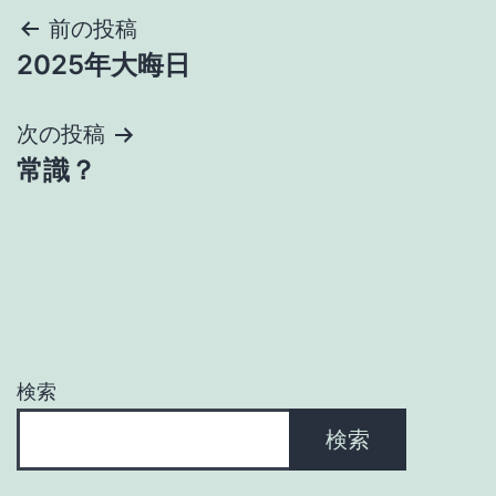
投
前の投稿
2025年大晦日
稿
ナ
次の投稿
常識？
ビ
ゲ
ー
シ
ョ
検索
ン
検索