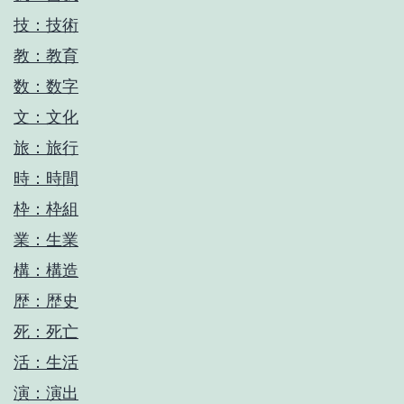
技：技術
教：教育
数：数字
文：文化
旅：旅行
時：時間
枠：枠組
業：生業
構：構造
歴：歴史
死：死亡
活：生活
演：演出