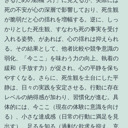
死の不安が心の深層で影響しており、死生観
が脆弱だと心の揺れを増幅する。逆に、しっ
かりとした死生観、すなわち死の事実を受け
入れる姿勢、があれば、心の揺れは抑えられ
る。その結果として、他者比較や競争意識の
弱化、「今ここ」を味わう力の向上、執着の
緩和（手放す力）が促され、心の平静を保ち
やすくなる。さらに、死生観を土台にした平
静は、日々の実践を安定させる。行動に存在
レベルの納得感が加わり、習慣化が進む。具
体的には、今ここ（現在の体験に意識を向け
る）、小さな達成感（日常の行動に満足を見
出す）、足るを知る（過剰な欲求を抑え、充