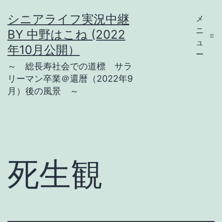
コ
シニアライフ実況中継
メ
ン
ニ
BY 中野はこね (2022
テ
ュ
年10月公開）
ー
ン
～ 総長寿社会での道標 サラ
ツ
リーマン卒業＠還暦（2022年9
月）後の風景 ～
へ
ス
キ
ッ
プ
死生観