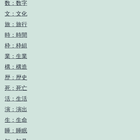
数：数字
文：文化
旅：旅行
時：時間
枠：枠組
業：生業
構：構造
歴：歴史
死：死亡
活：生活
演：演出
生：生命
睡：睡眠