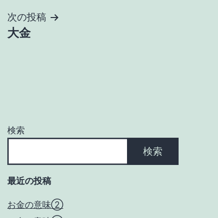
ナ
次の投稿
大金
ビ
ゲ
ー
シ
ョ
検索
ン
検索
最近の投稿
お金の意味②