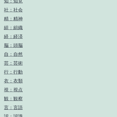
知：知見
社：社会
精：精神
組：組織
経：経済
脳：頭脳
自：自然
芸：芸術
行：行動
衣：衣類
視：視点
観：観察
言：言語
認：認識