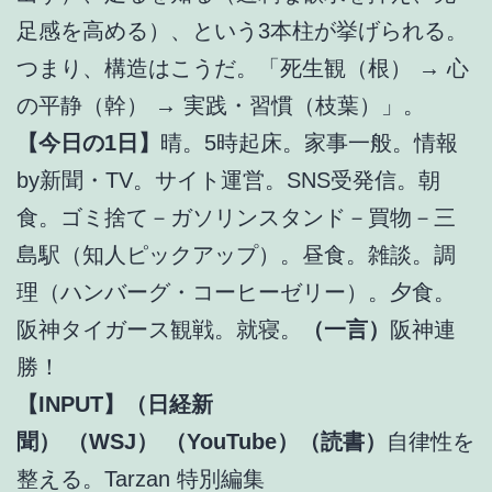
足感を高める）、という3本柱が挙げられる。
つまり、構造はこうだ。「死生観（根） → 心
の平静（幹） → 実践・習慣（枝葉）」。
【今日の1日】
晴。5時起床。家事一般。情報
by新聞・TV。サイト運営。SNS受発信。朝
食。ゴミ捨て－ガソリンスタンド－買物－三
島駅（知人ピックアップ）。昼食。雑談。調
理（ハンバーグ・コーヒーゼリー）。夕食。
阪神タイガース観戦。就寝。
（一言）
阪神連
勝！
【INPUT】（日経新
聞）
（WSJ）
（YouTube）（読書）
自律性を
整える。Tarzan 特別編集