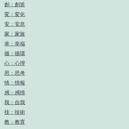
創：創造
変：変化
安：安息
家：家族
幸：幸福
循：循環
心：心理
思：思考
情：情報
感：感情
我：自我
技：技術
教：教育