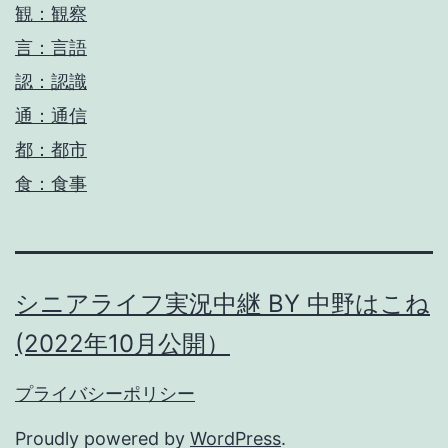
観：観察
言：言語
認：認識
通：通信
都：都市
食：食事
シニアライフ実況中継 BY 中野はこね
(2022年10月公開）
プライバシーポリシー
Proudly powered by
WordPress
.