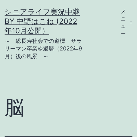
コ
シニアライフ実況中継
メ
ン
ニ
BY 中野はこね (2022
テ
ュ
年10月公開）
ー
ン
～ 総長寿社会での道標 サラ
ツ
リーマン卒業＠還暦（2022年9
月）後の風景 ～
へ
ス
キ
ッ
プ
脳