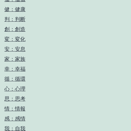
健：健康
判：判断
創：創造
変：変化
安：安息
家：家族
幸：幸福
循：循環
心：心理
思：思考
情：情報
感：感情
我：自我