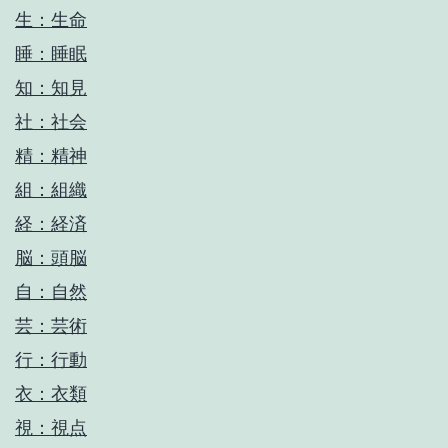
生：生命
睡：睡眠
知：知見
社：社会
精：精神
組：組織
経：経済
脳：頭脳
自：自然
芸：芸術
行：行動
衣：衣類
視：視点