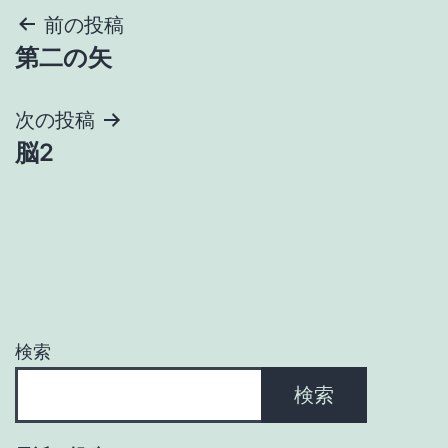
投
前の投稿
第二の矢
稿
ナ
次の投稿
脳2
ビ
ゲ
ー
シ
ョ
検索
ン
検索