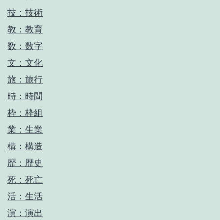
技：技術
教：教育
数：数字
文：文化
旅：旅行
時：時間
枠：枠組
業：生業
構：構造
歴：歴史
死：死亡
活：生活
演：演出