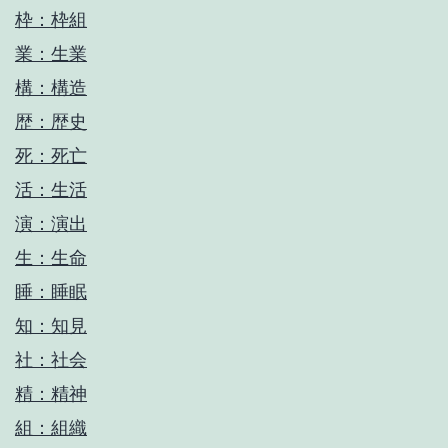
枠：枠組
業：生業
構：構造
歴：歴史
死：死亡
活：生活
演：演出
生：生命
睡：睡眠
知：知見
社：社会
精：精神
組：組織