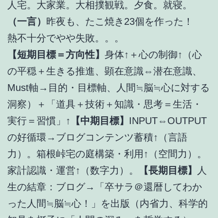
人宅。大家業。大相撲観戦。夕食。就寝。
（一言）
昨夜も、たこ焼き23個を作った！
熱不十分でやや失敗。。。
【短期目標＝方向性】
身体↑＋心の制御↑（心
の平穏＋生きる推進、顕在意識⇔潜在意識、
Must軸→目的・目標軸、人間≒脳≒心に対する
洞察）＋「道具＋技術＋知識・思考＝生活・
実行＝習慣」↑
【中期目標】
INPUT⇔OUTPUT
の好循環→ブログコンテンツ蓄積↑（言語
力）。箱根峠宅の庭構築・利用↑（空間力）。
家計認識・運営↑（数字力）。
【長期目標】
人
生の結章：ブログ→「卒サラ＠還暦してわか
った人間≒脳≒心！」を出版（内省力、科学的