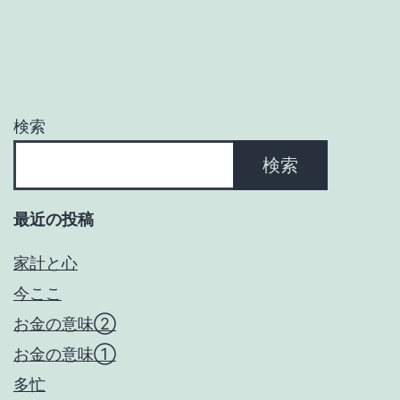
ゲ
ー
シ
ョ
検索
ン
検索
最近の投稿
家計と心
今ここ
お金の意味②
お金の意味①
多忙