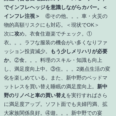
でインフレヘッジを意識しながらカバー。＜
インフレ注視＞
⑥その他。。。車・火災の
物的高額リスクにも対応。＜現状でOK＞
次に
攻
め。衣食住遊楽でチェック。①
衣。。。ラフな服装の機会がい多くなりファ
ッション投資減少。
もう少しメリハリが必要
か
。②食。。。料理のスキル・知識も向上
し、満足度向上中。③住。。。2拠点生活の変
化を楽しめている。また、新中野のベッドマ
ットレスを買い替え睡眠の満足度向上。
新中
野のリノベと車の買い替え
を実行すればさら
に満足度アップ。ソフト面でも夫婦円満、拡
大家族関係良好。④遊。。。新中野での宴