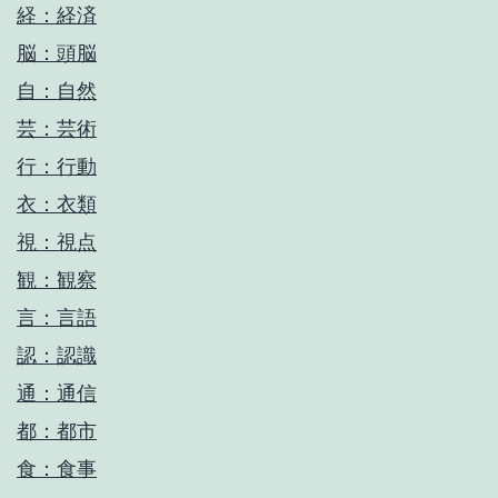
経：経済
脳：頭脳
自：自然
芸：芸術
行：行動
衣：衣類
視：視点
観：観察
言：言語
認：認識
通：通信
都：都市
食：食事