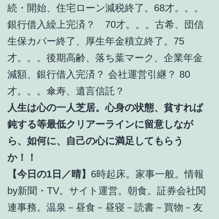
続・開始、住宅ローン減税終了。68才。。。
銀行借入繰上完済？ 70才。。。古希、団信
生保カバー終了、厚生年金積立終了。75
才。。。後期高齢、落ち葉マーク、企業年金
減額、銀行借入完済？ 会社運営引継？ 80
才。。。傘寿、遺言信託？
人生は心の一人芝居。心身の状態、貧すれば
鈍する等最低クリアーラインに留意しなが
ら、如何に、自己の心に満足してもらう
か！！
【今日の1日／晴】
6時起床。家事一般。情報
by新聞・TV。サイト運営。朝食。証券会社関
連事務。温泉－昼食－昼寝－読書－買物－友