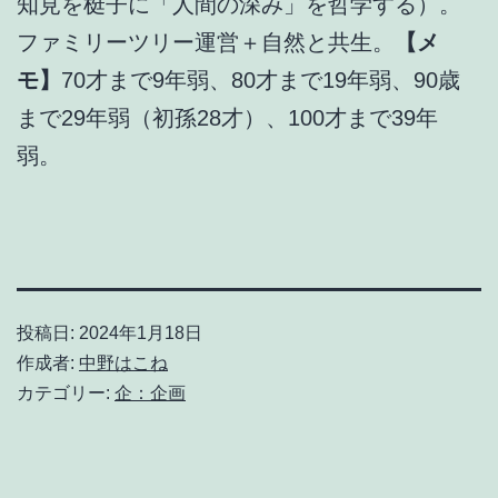
知見を梃子に「人間の深み」を哲学する）。
ファミリーツリー運営＋自然と共生。
【メ
モ】
70才まで9年弱、80才まで19年弱、90歳
まで29年弱（初孫28才）、100才まで39年
弱。
投稿日:
2024年1月18日
作成者:
中野はこね
カテゴリー:
企：企画