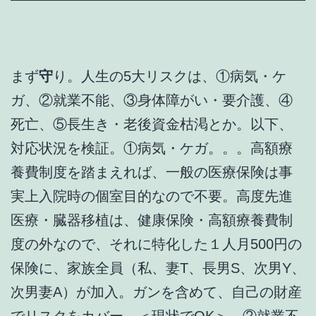
まず
守
り。人生の5大リスクは、①病気・ケ
ガ、②就業不能、③身体障がい・要介護、④
死亡、⑤長生き・老後資金枯渇とか。以下、
対応状況を検証。①病気・ケガ。。。高額療
養費制度を踏まえれば、一般の医療保険は事
実上入院時の個室目的なので不要。高度先進
医療・臓器移植は、健康保険・高額療養費制
度の外なので、それに特化した１人月500円の
保険に、家族全員（私、妻T、長男S、次男Y、
次男妻A）が加入。ガンを含めて、自己の財産
でリスクをカバー。＜現状でOK＞ ②就業不