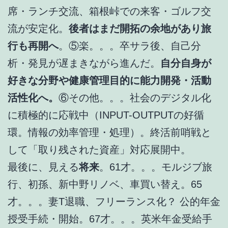
席・ランチ交流、箱根峠での来客・ゴルフ交
流が安定化。
後者はまだ開拓の余地があり旅
行も再開へ
。⑤楽。。。卒サラ後、自己分
析・発見が遅まきながら進んだ。
自分自身が
好きな分野や健康管理目的に能力開発・活動
活性化へ。
⑥その他。。。社会のデジタル化
に積極的に応戦中（INPUT-OUTPUTの好循
環。情報の効率管理・処理）。終活前哨戦と
して「取り残された資産」対応展開中。
最後に、見える
将来
。61才。。。モルジブ旅
行、初孫、新中野リノベ、車買い替え。65
才。。。妻T退職、フリーランス化？ 公的年金
授受手続・開始。67才。。。英米年金受給手