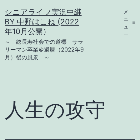
コ
シニアライフ実況中継
メ
ン
ニ
BY 中野はこね (2022
テ
ュ
年10月公開）
ー
ン
～ 総長寿社会での道標 サラ
ツ
リーマン卒業＠還暦（2022年9
月）後の風景 ～
へ
ス
キ
ッ
プ
人生の攻守