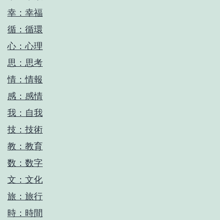
幸：幸福
循：循環
心：心理
思：思考
情：情報
感：感情
我：自我
技：技術
教：教育
数：数字
文：文化
旅：旅行
時：時間