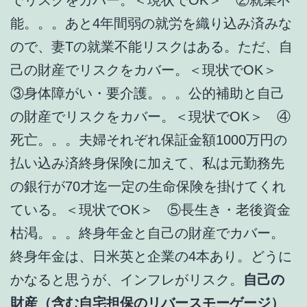
能。。。あと4年間弱の就労を織り込み済みな
ので、妻Tの就業不能リスクはある。ただ、自
己の財産でリスクをカバー。＜現状でOK＞
③身体障がい・要介護。。。公的補助と自己
の財産でリスクをカバー。＜現状でOK＞ ④
死亡。。。夫婦それぞれ保証金額1000万円の
払い込み済終身保険に加えて、私は元勤務先
の銀行が70才迄一定の生命保険を掛けてくれ
ている。＜現状でOK＞ ⑤長生き・老後資金
枯渇。。。終身年金と自己の財産でカバー。
終身年金は、日米英と企業の4本あり。どうに
かなると思うが、インフレがリスク。
自己の
財産（含む自宅担保のリバースモーゲージ）