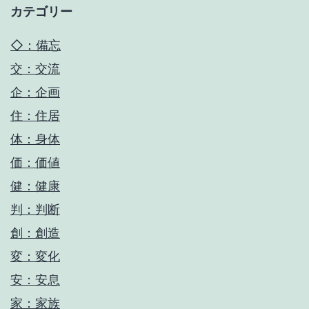
カテゴリー
◇：備忘
交：交流
企：企画
住：住居
体：身体
価：価値
健：健康
判：判断
創：創造
変：変化
安：安息
家：家族