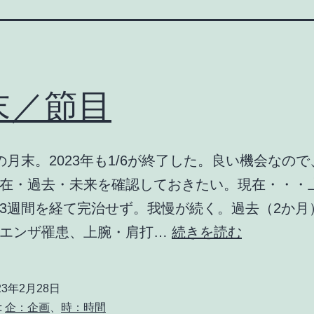
末／節目
の月末。2023年も1/6が終了した。良い機会なの
在・過去・未来を確認しておきたい。現在・・・
3週間を経て完治せず。我慢が続く。過去（2か月
月
ルエンザ罹患、上腕・肩打…
続きを読む
末
／
23年2月28日
節
:
企：企画
、
時：時間