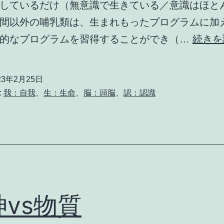
しているだけ（無意識で生きている／意識はほと
間以外の哺乳類は、生まれもったプログラムに加
天的なプログラムを習得することができ（…
続きを
23年2月25日
:
我：自我
、
生：生命
、
脳：頭脳
、
認：認識
神vs物質