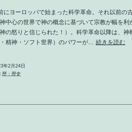
年前にヨーロッパで始まった科学革命。それ以前の
神中心の世界で神の概念に基づいて宗教が幅を利
神の怒りと信じられた！）。科学革命以降は、神
精
観・精神・ソフト世界）のパワーが…
続きを読む
神
vs
23年2月24日
物
:
歴：歴史
質