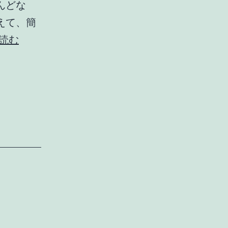
んどな
えて、簡
人
読む
間
た
る
所
以