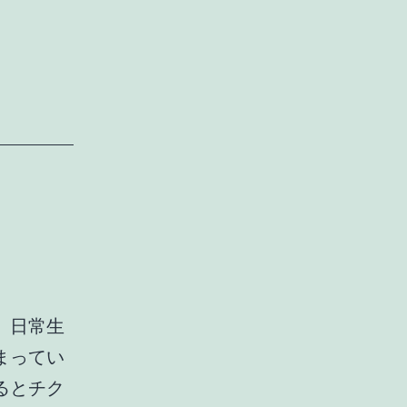
メ
カ
ニ
ズ
ム
、日常生
まってい
るとチク