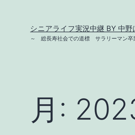
コ
ン
テ
シニアライフ実況中継 BY 中野は
ン
～ 総長寿社会での道標 サラリーマン卒業
ツ
へ
ス
キ
ッ
月:
20
プ