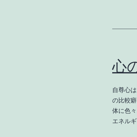
心
自尊心は
の比較癖
体に色々
エネル