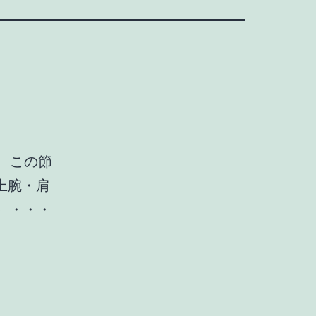
で、この節
上腕・肩
）・・・