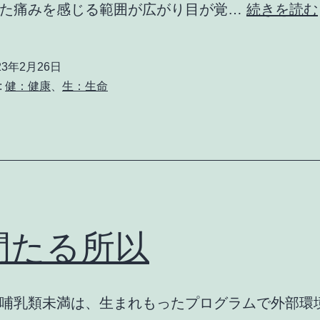
した痛みを感じる範囲が広がり目が覚…
続きを読む
23年2月26日
:
健：健康
、
生：生命
間たる所以
哺乳類未満は、生まれもったプログラムで外部環