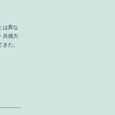
とは異な
・共感力
てきた。
ぼ
ん
や
り