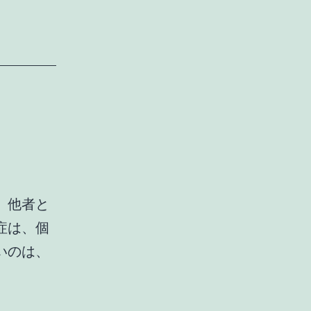
。他者と
症は、個
いのは、
心
の