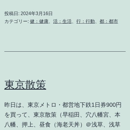
な
投稿日:
2024年3月16日
一
カテゴリー:
健：健康
、
活：生活
、
行：行動
、
都：都市
週
間
東京散策
昨日は、東京メトロ・都営地下鉄1日券900円
を買って、東京散策（早稲田、穴八幡宮、本
八幡、押上、昼食（海老天丼）＠浅草、浅草