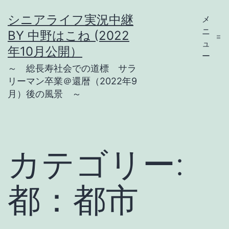
コ
シニアライフ実況中継
メ
ン
ニ
BY 中野はこね (2022
テ
ュ
年10月公開）
ー
ン
～ 総長寿社会での道標 サラ
ツ
リーマン卒業＠還暦（2022年9
月）後の風景 ～
へ
ス
キ
ッ
カテゴリー:
プ
都：都市