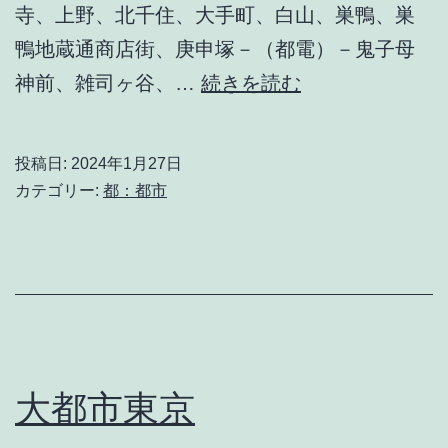
寺、上野、北千住、大手町、白山、巣鴨、巣
鴨地蔵通商店街、庚申塚－（都電）－鬼子母
東
神前、雑司ヶ谷、…
続きを読む
京
散
投稿日:
2024年1月27日
策
カテゴリー:
都：都市
大都市東京