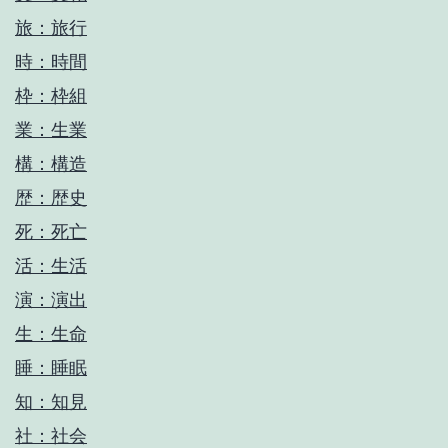
旅：旅行
時：時間
枠：枠組
業：生業
構：構造
歴：歴史
死：死亡
活：生活
演：演出
生：生命
睡：睡眠
知：知見
社：社会