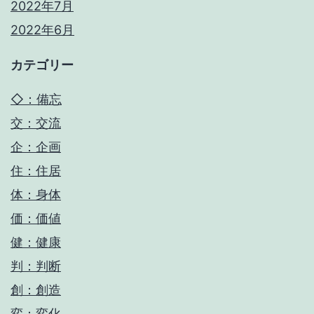
2022年7月
2022年6月
カテゴリー
◇：備忘
交：交流
企：企画
住：住居
体：身体
価：価値
健：健康
判：判断
創：創造
変：変化