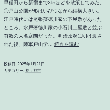
早稲田から新宿まで3㎞ほどを散策してみた。
①戸山公園が形はいびつながら結構大きい。
江戸時代には尾張藩徳川家の下屋敷があった
ところ。水戸藩徳川家の小石川上屋敷と並ぶ
有数の大名庭園だった。明治政府に明け渡さ
外
れた後、陸軍戸山学…
続きを読む
国
人
投稿日:
2025年1月21日
カテゴリー:
都：都市