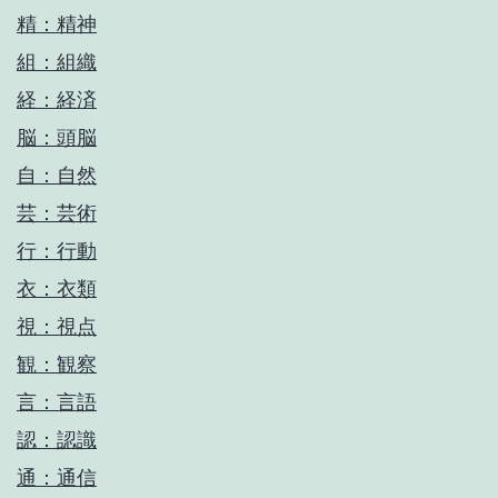
精：精神
組：組織
経：経済
脳：頭脳
自：自然
芸：芸術
行：行動
衣：衣類
視：視点
観：観察
言：言語
認：認識
通：通信