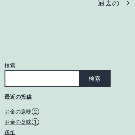
投
過去の
稿
の
ペ
ー
検索
ジ
検索
送
最近の投稿
り
お金の意味②
お金の意味①
多忙