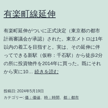
有楽町線延伸
有楽町延伸がついに正式決定（東京都の都市
計画審議会が承認）された。東京メトロは1年
以内の着工を目指すと。実は、その延伸に伴
ってできる新駅（仮称：千石駅）から徒歩2分
の所に投資物件を2014年に買った。既にそれ
有
から実に10…
続きを読む
楽
町
投稿日:
2024年5月19日
線
カテゴリー:
価：価値
、
時：時間
、
都：都市
延