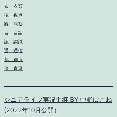
衣：衣類
視：視点
観：観察
言：言語
認：認識
通：通信
都：都市
食：食事
シニアライフ実況中継 BY 中野はこね
(2022年10月公開）