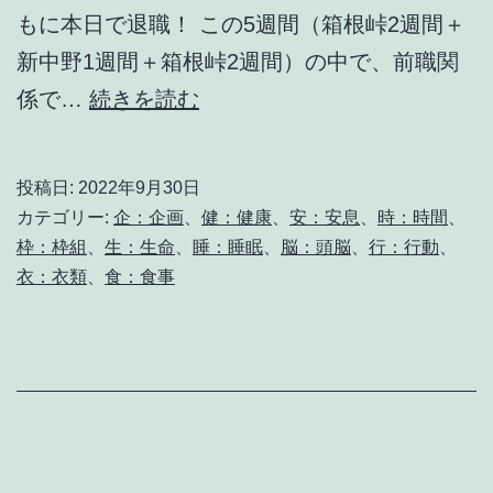
もに本日で退職！ この5週間（箱根峠2週間＋
新中野1週間＋箱根峠2週間）の中で、前職関
改
係で…
続きを読む
め
て
投稿日:
2022年9月30日
退
カテゴリー:
企：企画
、
健：健康
、
安：安息
、
時：時間
、
職
枠：枠組
、
生：生命
、
睡：睡眠
、
脳：頭脳
、
行：行動
、
衣：衣類
、
食：食事