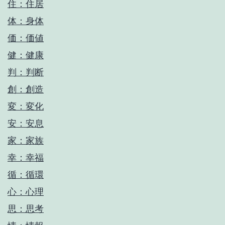
住：住居
体：身体
価：価値
健：健康
判：判断
創：創造
変：変化
安：安息
家：家族
幸：幸福
循：循環
心：心理
思：思考