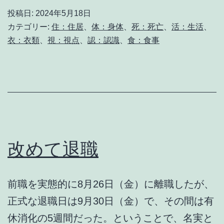
だ
投稿日:
2024年5月18日
け
カテゴリー:
住：住居
、
体：身体
、
死：死亡
、
活：生活
、
衣：衣類
、
視：視点
、
認：認識
、
食：食事
改めて退職
前職を実態的に8月26日（金）に離職したが、
正式な退職日は9月30日（金）で、その間は有
休消化の5週間だった。ということで、名実と