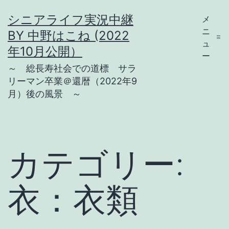
コ
シニアライフ実況中継
メ
ン
ニ
BY 中野はこね (2022
テ
ュ
年10月公開）
ー
ン
～ 総長寿社会での道標 サラ
ツ
リーマン卒業＠還暦（2022年9
月）後の風景 ～
へ
ス
キ
ッ
カテゴリー:
プ
衣：衣類