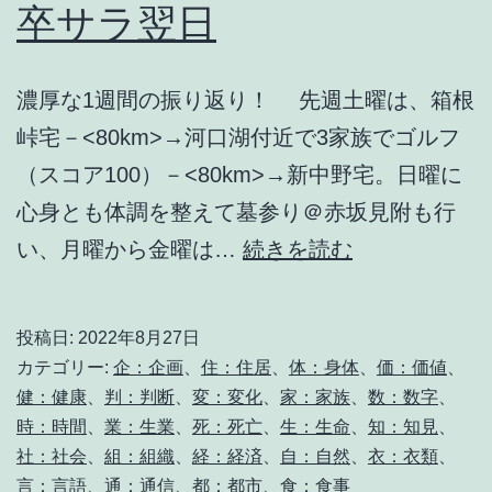
卒サラ翌日
濃厚な1週間の振り返り！ 先週土曜は、箱根
峠宅－<80km>→河口湖付近で3家族でゴルフ
（スコア100）－<80km>→新中野宅。日曜に
心身とも体調を整えて墓参り＠赤坂見附も行
卒
い、月曜から金曜は…
続きを読む
サ
ラ
投稿日:
2022年8月27日
翌
カテゴリー:
企：企画
、
住：住居
、
体：身体
、
価：価値
、
日
健：健康
、
判：判断
、
変：変化
、
家：家族
、
数：数字
、
時：時間
、
業：生業
、
死：死亡
、
生：生命
、
知：知見
、
社：社会
、
組：組織
、
経：経済
、
自：自然
、
衣：衣類
、
言：言語
、
通：通信
、
都：都市
、
食：食事