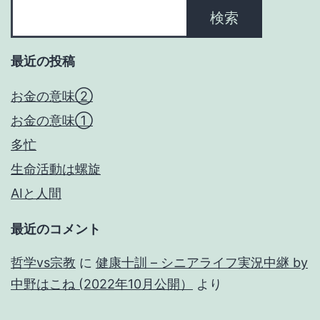
検索
最近の投稿
お金の意味②
お金の意味①
多忙
生命活動は螺旋
AIと人間
最近のコメント
哲学vs宗教
に
健康十訓 – シニアライフ実況中継 by
中野はこね (2022年10月公開）
より