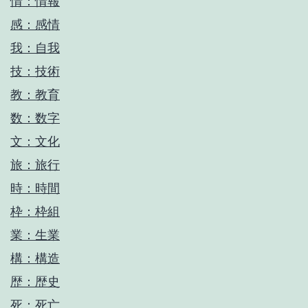
情：情報
感：感情
我：自我
技：技術
教：教育
数：数字
文：文化
旅：旅行
時：時間
枠：枠組
業：生業
構：構造
歴：歴史
死：死亡