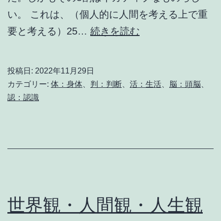
い。 これは、（個人的に人間を考える上で重
1
要と考える）25…
続きを読む
日
6
投稿日:
2022年11月29日
万
カテゴリー:
体：身体
、
判：判断
、
活：生活
、
脳：頭脳
、
回
認：認識
思
考
世界観・人間観・人生観