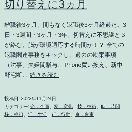
切り替えに3ヵ月
離職後3ヶ月、間もなく退職後3ヶ月経過だ。3
日・3週間・3ヶ月・3年、切替えに不思議と３
が絡む。脳が環境適応する時間か！？ 全ての
退職関連事務をキックし、過去の勘案事項
（法事、夫婦間贈与、iPhone買い換え、新中
切
野宅断…
続きを読む
り
替
投稿日:
2022年11月24日
え
カテゴリー:
企：企画
、
変：変化
、
技：技術
、
時：時間
、
に
枠：枠組
、
活：生活
、
行：行動
、
食：食事
3