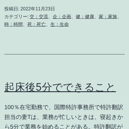
前
投稿日:
2022年11月23日
後
カテゴリー:
交：交流
、
企：企画
、
健：健康
、
家：家族
、
時：時間
、
死：死亡
、
生：生命
起床後5分でできること
100％在宅勤務で、国際特許事務所で特許翻訳
担当の妻Tは、業務が忙しいときは、寝起きか
ら5分で業務を始めることがある。特許翻訳が