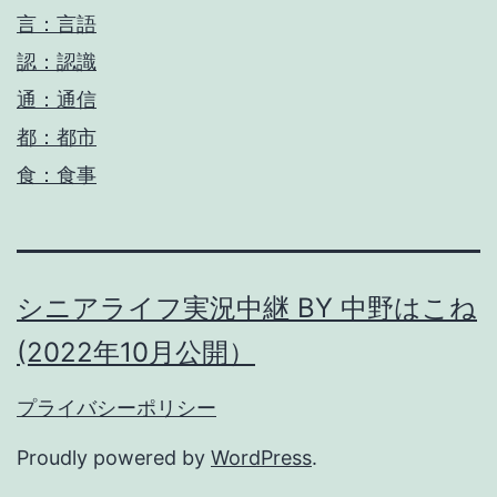
言：言語
認：認識
通：通信
都：都市
食：食事
シニアライフ実況中継 BY 中野はこね
(2022年10月公開）
プライバシーポリシー
Proudly powered by
WordPress
.