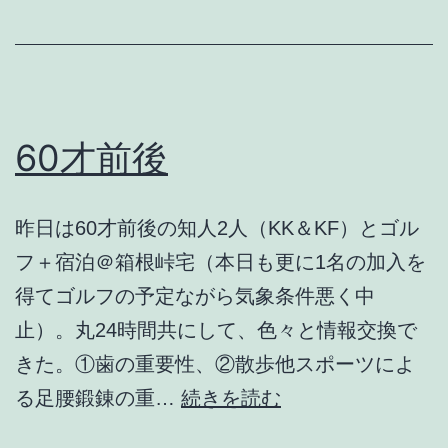
ヵ
月
60才前後
昨日は60才前後の知人2人（KK＆KF）とゴル
フ＋宿泊＠箱根峠宅（本日も更に1名の加入を
得てゴルフの予定ながら気象条件悪く中
止）。丸24時間共にして、色々と情報交換で
きた。①歯の重要性、②散歩他スポーツによ
60
る足腰鍛錬の重…
続きを読む
才