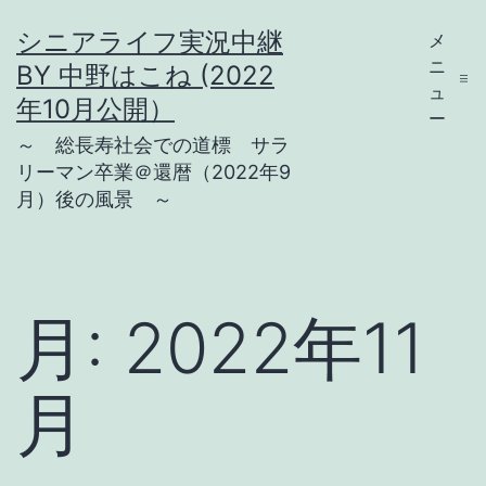
コ
シニアライフ実況中継
メ
ン
ニ
BY 中野はこね (2022
テ
ュ
年10月公開）
ー
ン
～ 総長寿社会での道標 サラ
ツ
リーマン卒業＠還暦（2022年9
月）後の風景 ～
へ
ス
キ
ッ
月:
2022年11
プ
月