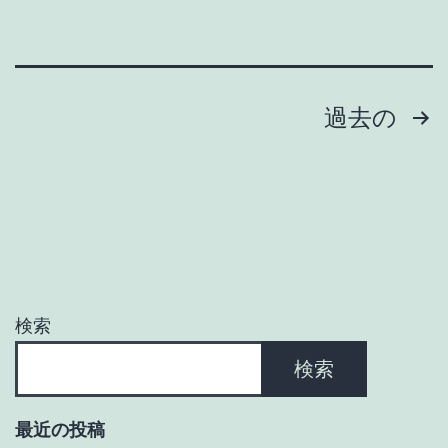
投
過去の
稿
の
ペ
ー
検索
ジ
検索
送
最近の投稿
り