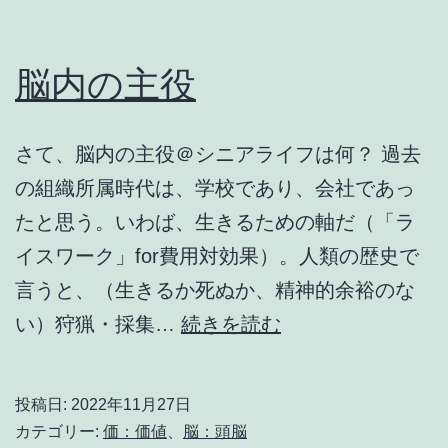
観
脳内の主役
さて、脳内の主役＠シニアライフは何？ 過去
の組織所属時代は、学校であり、会社であっ
たと思う。いわば、生きるための軸だ（「ラ
イスワーク」for費用対効果）。人類の歴史で
言うと、（生きるか死ぬか、精神的余裕のな
脳
い）狩猟・採集…
続きを読む
内
の
投稿日:
2022年11月27日
主
カテゴリー:
価：価値
、
脳：頭脳