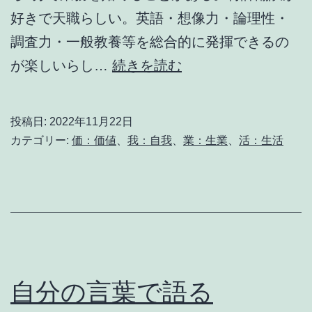
好きで天職らしい。英語・想像力・論理性・
調査力・一般教養等を総合的に発揮できるの
起
が楽しいらし…
続きを読む
床
後
投稿日:
2022年11月22日
5
カテゴリー:
価：価値
、
我：自我
、
業：生業
、
活：生活
分
で
で
き
る
こ
自分の言葉で語る
と