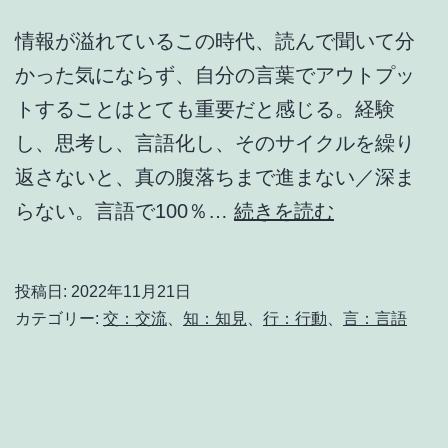
情報が溢れているこの時代、読んで聞いて分
かった気にならず、自分の言葉でアウトプッ
トすることはとても重要だと感じる。経験
し、思考し、言語化し、そのサイクルを繰り
返さないと、真の腹落ちまで進まない／深ま
自
らない。言語で100％…
続きを読む
分
の
投稿日:
2022年11月21日
言
カテゴリー:
交：交流
、
知：知見
、
行：行動
、
言：言語
葉
で
語
る