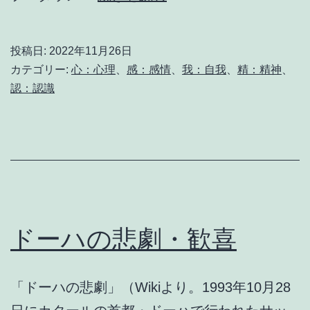
の
持
投稿日:
2022年11月26日
ち
カテゴリー:
心：心理
、
感：感情
、
我：自我
、
精：精神
、
方
認：認識
ドーハの悲劇・歓喜
「ドーハの悲劇」（Wikiより。1993年10月28