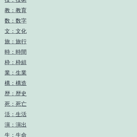
教：教育
数：数字
文：文化
旅：旅行
時：時間
枠：枠組
業：生業
構：構造
歴：歴史
死：死亡
活：生活
演：演出
生：生命