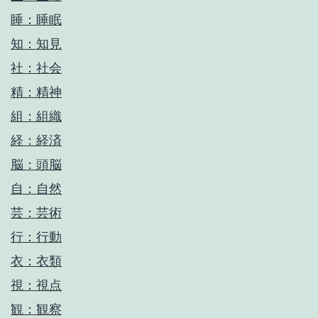
睡：睡眠
知：知見
社：社会
精：精神
組：組織
経：経済
脳：頭脳
自：自然
芸：芸術
行：行動
衣：衣類
視：視点
観：観察