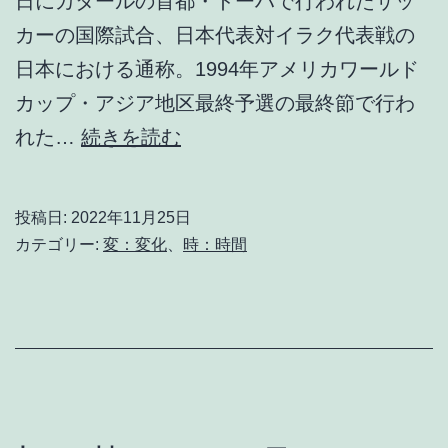
日にカタールの首都・ドーハで行われたサッ
カーの国際試合、日本代表対イラク代表戦の
日本における通称。1994年アメリカワールド
カップ・アジア地区最終予選の最終節で行わ
ド
れた…
続きを読む
ー
ハ
投稿日:
2022年11月25日
の
カテゴリー:
変：変化
、
時：時間
悲
劇・
歓
喜