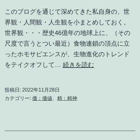
このブログを通じて深めてきた私自身の、世
界観・人間観・人生観を小まとめしておく。
世界観・・・歴史46億年の地球上に、（その
尺度で言うとつい最近）食物連鎖の頂点に立
ったホモサピエンスが、生物進化のトレンド
世
をテイクオフして…
続きを読む
界
観・
投稿日:
2022年11月28日
人
カテゴリー:
価：価値
、
精：精神
間
観・
人
生