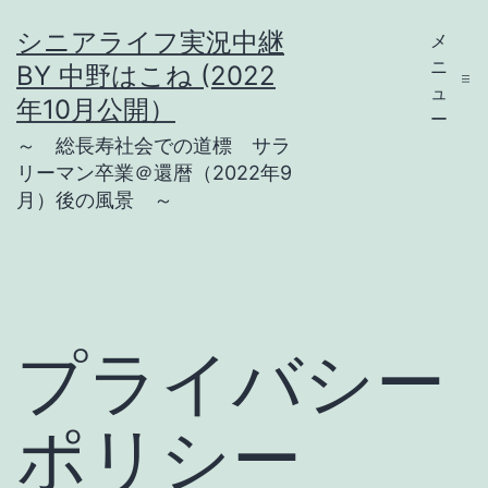
コ
シニアライフ実況中継
メ
ン
ニ
BY 中野はこね (2022
テ
ュ
年10月公開）
ー
ン
～ 総長寿社会での道標 サラ
ツ
リーマン卒業＠還暦（2022年9
月）後の風景 ～
へ
ス
キ
ッ
プ
プライバシー
ポリシー