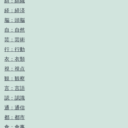
組：組織
経：経済
脳：頭脳
自：自然
芸：芸術
行：行動
衣：衣類
視：視点
観：観察
言：言語
認：認識
通：通信
都：都市
食：食事