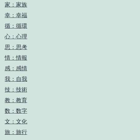
家：家族
幸：幸福
循：循環
心：心理
思：思考
情：情報
感：感情
我：自我
技：技術
教：教育
数：数字
文：文化
旅：旅行