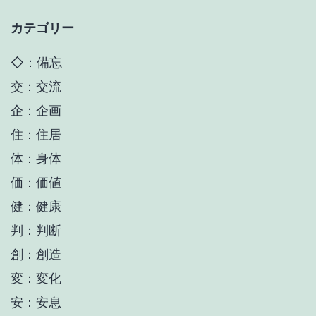
カテゴリー
◇：備忘
交：交流
企：企画
住：住居
体：身体
価：価値
健：健康
判：判断
創：創造
変：変化
安：安息