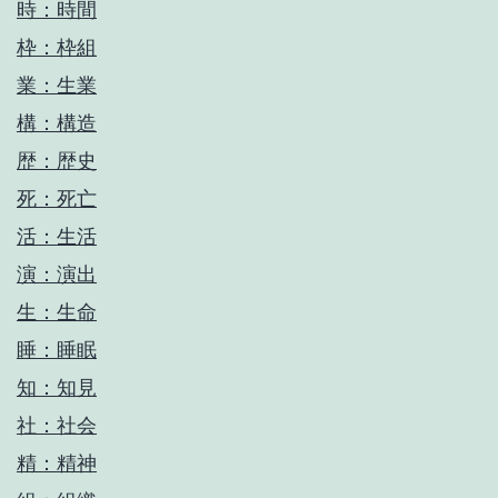
時：時間
枠：枠組
業：生業
構：構造
歴：歴史
死：死亡
活：生活
演：演出
生：生命
睡：睡眠
知：知見
社：社会
精：精神