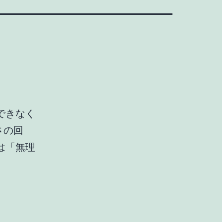
できなく
さの回
は「無理