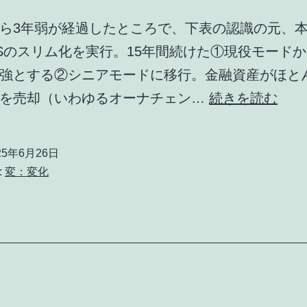
ら3年弱が経過したところで、下表の認識の元、
Sのスリム化を実行。15年間続けた①現役モード
強とする②シニアモードに移行。金融資産がほと
モ
件を売却（いわゆるオーナチェン…
続きを読む
ー
ド
25年6月26日
チ
:
変：変化
ェ
ン
ジ