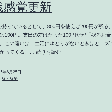
銭感覚更新
0円を持っているとして、800円を使えば200円が残る。
は100円。支出の差はたった100円だが「残るお
。この違いは、生活にゆとりがないときほど、ズ
金
かかってくる。…
続きを読む
銭
感
25年6月25日
覚
:
経：経済
更
新