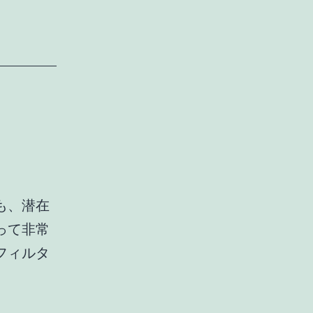
も、潜在
って非常
フィルタ
ぼ
ー