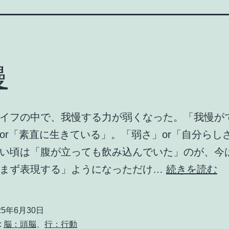
慢
イフの中で、我慢する力が弱くなった。「我慢が
or「素直に生きている」。「弱さ」or「自分らし
い頃は「腹が立っても飲み込んでいた」のが、今
我
込まず表現する」ようになっただけ…
続きを読む
慢
25年6月30日
:
脳：頭脳
、
行：行動