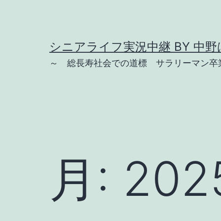
コ
ン
テ
シニアライフ実況中継 BY 中野は
ン
～ 総長寿社会での道標 サラリーマン卒業
ツ
へ
ス
キ
ッ
月:
20
プ