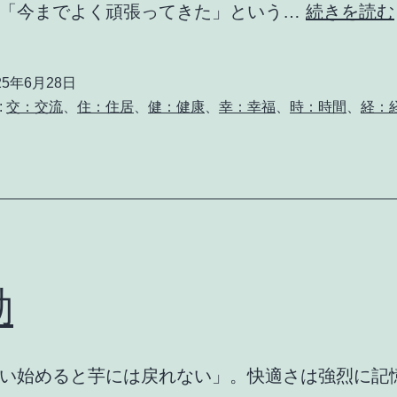
。「今までよく頑張ってきた」という…
続きを読む
25年6月28日
:
交：交流
、
住：住居
、
健：健康
、
幸：幸福
、
時：時間
、
経：
動
い始めると芋には戻れない」。快適さは強烈に記