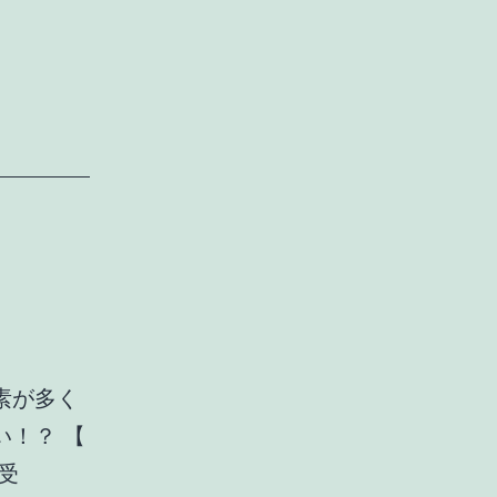
っ
と
す
る
素が多く
！？ 【
受