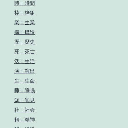
時：時間
枠：枠組
業：生業
構：構造
歴：歴史
死：死亡
活：生活
演：演出
生：生命
睡：睡眠
知：知見
社：社会
精：精神