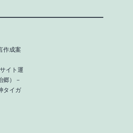
言作成案
。サイト運
治郷）－
神タイガ