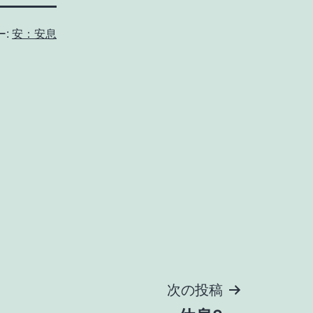
ー:
安：安息
次の投稿