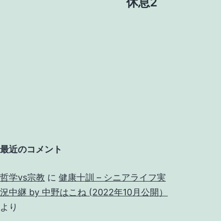
休息2
最近のコメント
哲学vs宗教
に
健康十訓 – シニアライフ実
況中継 by 中野はこね (2022年10月公開）
より