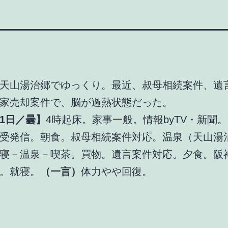
天山湯治郷でゆっくり。最近、叔母相続案件、遺
家売却案件で、脳が過熱状態だった。
1日／曇】
4時起床。家事一般。情報byTV・新聞
S受発信。朝食。叔母相続案件対応。温泉（天山湯
寝－温泉－喫茶。買物。遺言案件対応。夕食。阪
。就寝。
（一言）
体力やや回復。