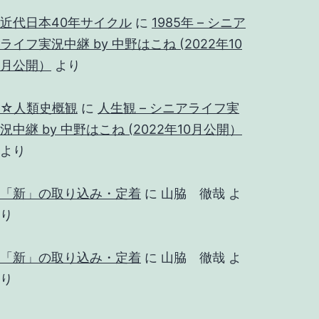
近代日本40年サイクル
に
1985年 – シニア
ライフ実況中継 by 中野はこね (2022年10
月公開）
より
☆人類史概観
に
人生観 – シニアライフ実
況中継 by 中野はこね (2022年10月公開）
より
「新」の取り込み・定着
に
山脇 徹哉
よ
り
「新」の取り込み・定着
に
山脇 徹哉
よ
り