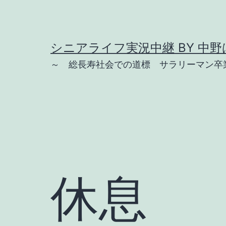
コ
ン
テ
シニアライフ実況中継 BY 中野は
ン
～ 総長寿社会での道標 サラリーマン卒業
ツ
へ
ス
キ
ッ
プ
休息