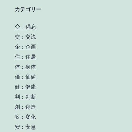
カテゴリー
◇：備忘
交：交流
企：企画
住：住居
体：身体
価：価値
健：健康
判：判断
創：創造
変：変化
安：安息