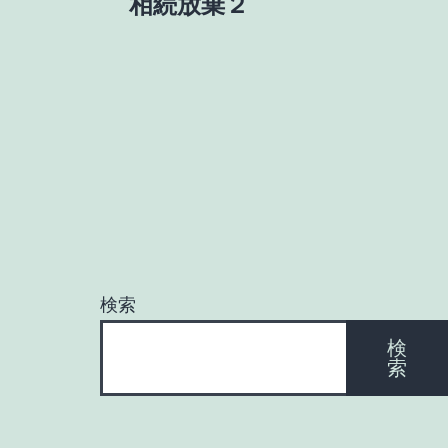
相続放棄２
稿
ナ
ビ
ゲ
ー
検索
シ
検
索
ョ