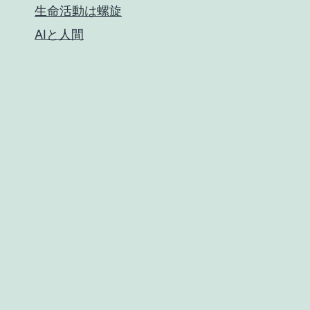
生命活動は螺旋
AIと人間