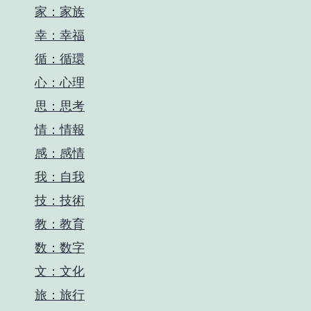
家：家族
幸：幸福
循：循環
心：心理
思：思考
情：情報
感：感情
我：自我
技：技術
教：教育
数：数字
文：文化
旅：旅行