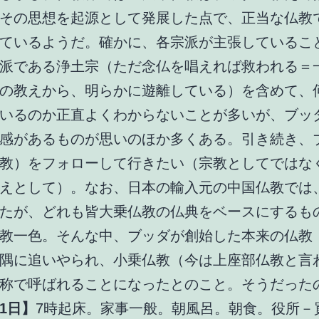
その思想を起源として発展した点で、正当な仏教
ているようだ。確かに、各宗派が主張しているこ
派である浄土宗（ただ念仏を唱えれば救われる＝
の教えから、明らかに遊離している）を含めて、
いるのか正直よくわからないことが多いが、ブッ
感があるものが思いのほか多くある。引き続き、
教）をフォローして行きたい（宗教としてではな
えとして）。なお、日本の輸入元の中国仏教では
たが、どれも皆大乗仏教の仏典をベースにするも
教一色。そんな中、ブッダが創始した本来の仏教
隅に追いやられ、小乗仏教（今は上座部仏教と言
称で呼ばれることになったとのこと。そうだった
1日】
7時起床。家事一般。朝風呂。朝食。役所－