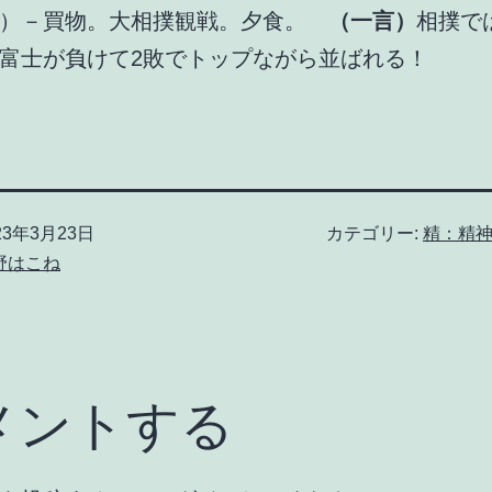
食）－買物。大相撲観戦。夕食。
（一言）
相撲で
富士が負けて2敗でトップながら並ばれる！
23年3月23日
カテゴリー:
精：精
野はこね
メントする