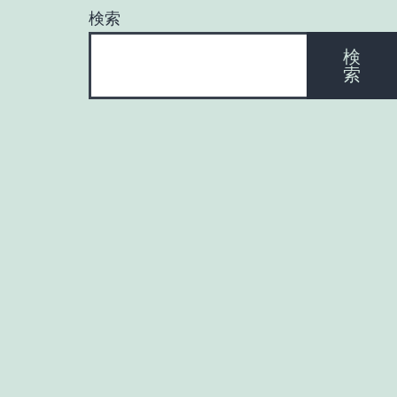
ー
検索
シ
検
索
ョ
ン