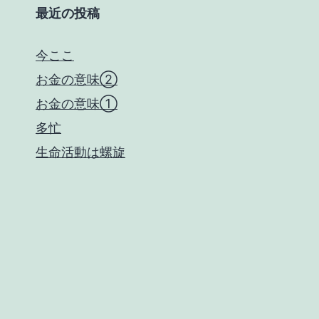
最近の投稿
今ここ
お金の意味②
お金の意味①
多忙
生命活動は螺旋