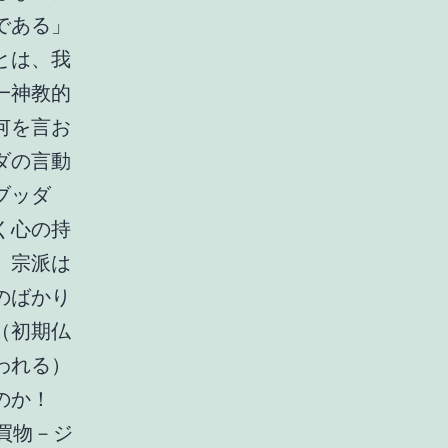
である」
とは、我
一神教的
何を言お
ダの言動
ブッダ
く心の持
、宗派は
のばかり
（初期仏
われる）
のか！
買物－ジ