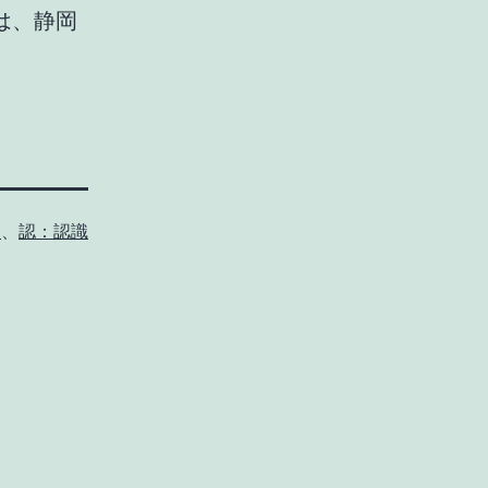
は、静岡
神
、
認：認識