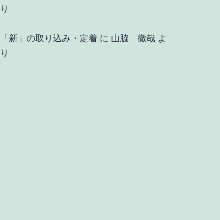
り
「新」の取り込み・定着
に
山脇 徹哉
よ
り