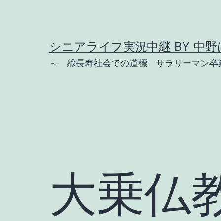
コ
ン
テ
シニアライフ実況中継 BY 中野は
ン
～ 総長寿社会での道標 サラリーマン卒業
ツ
へ
ス
キ
ッ
プ
大乗仏