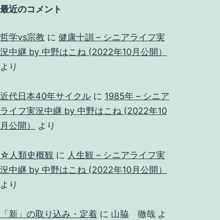
最近のコメント
哲学vs宗教
に
健康十訓 – シニアライフ実
況中継 by 中野はこね (2022年10月公開）
より
近代日本40年サイクル
に
1985年 – シニア
ライフ実況中継 by 中野はこね (2022年10
月公開）
より
☆人類史概観
に
人生観 – シニアライフ実
況中継 by 中野はこね (2022年10月公開）
より
「新」の取り込み・定着
に
山脇 徹哉
よ