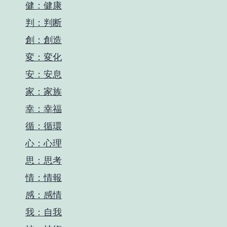
健：健康
判：判断
創：創造
変：変化
安：安息
家：家族
幸：幸福
循：循環
心：心理
思：思考
情：情報
感：感情
我：自我