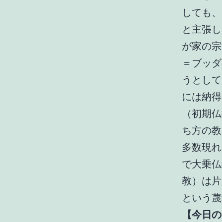
しても、
と主張し
が家の宗
＝ブッダ
うとして
には納得
（初期仏
ち方の教
多数現れ
で大乗仏
教）は片
という蔑
【今日の