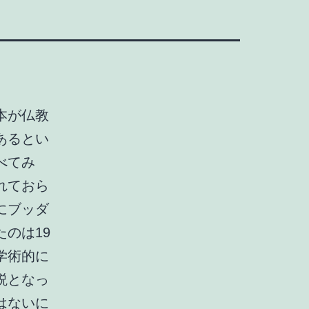
本が仏教
あるとい
べてみ
れておら
にブッダ
のは19
学術的に
説となっ
はないに