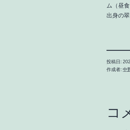
ム（昼
出身の翠
投稿日:
20
作成者:
中
コ