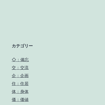
カテゴリー
◇：備忘
交：交流
企：企画
住：住居
体：身体
価：価値