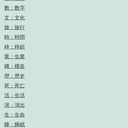
数：数字
文：文化
旅：旅行
時：時間
枠：枠組
業：生業
構：構造
歴：歴史
死：死亡
活：生活
演：演出
生：生命
睡：睡眠