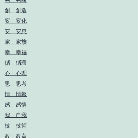
創：創造
変：変化
安：安息
家：家族
幸：幸福
循：循環
心：心理
思：思考
情：情報
感：感情
我：自我
技：技術
教：教育