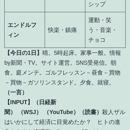
シップ
運動・笑
エンドルフ
快楽・鎮痛
う・音楽・
ィン
チョコ
【今日の1日】
晴。5時起床。家事一般。情報
by新聞・TV。サイト運営。SNS受発信。朝
食。庭メンテ。ゴルフレッスン－昼食－買物
－買物－ガソリンスタンド。夕食。就寝。
（一言）
【INPUT】（日経新
聞）
（WSJ）
（YouTube）（読書）
殺人ザル
はいかにして経済に目覚めたか？ ヒトの進