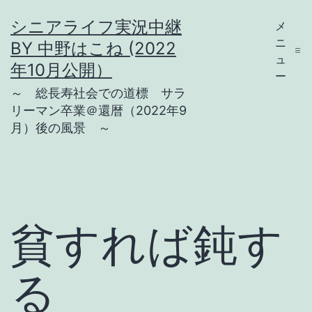
コ
シニアライフ実況中継
メ
ン
ニ
BY 中野はこね (2022
テ
ュ
年10月公開）
ー
ン
～ 総長寿社会での道標 サラ
ツ
リーマン卒業＠還暦（2022年9
月）後の風景 ～
へ
ス
キ
ッ
プ
貧すれば鈍す
る