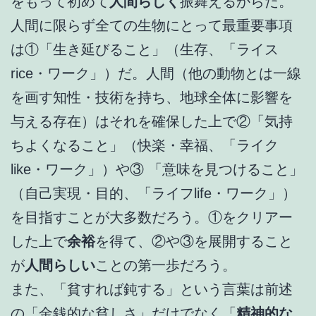
をもって初めて
人間らしく
振舞えるからだ。
人間に限らず全ての生物にとって最重要事項
は①「生き延びること」（生存、「ライス
rice・ワーク」）だ。人間（他の動物とは一線
を画す知性・技術を持ち、地球全体に影響を
与える存在）はそれを確保した上で②「気持
ちよくなること」（快楽・幸福、「ライク
like・ワーク」）や③ 「意味を見つけること」
（自己実現・目的、「ライフlife・ワーク」）
を目指すことが大多数だろう。①をクリアー
した上で
余裕
を得て、②や③を展開すること
が
人間らしい
ことの第一歩だろう。
また、「貧すれば鈍する」という言葉は前述
の「金銭的な貧しさ」だけでなく「
精神的な