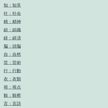
知：知見
社：社会
精：精神
組：組織
経：経済
脳：頭脳
自：自然
芸：芸術
行：行動
衣：衣類
視：視点
観：観察
言：言語