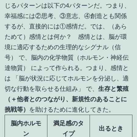
じるパターンは以下の4パターンだ。つまり、
幸福感には②思考、③意志、④創造とも関係
するが、直接的には①感情だ。では、（あら
ためて）感情とは何か？ 感情とは、脳が環
境に適応するための生理的なシグナル（信
号） で、脳内の化学物質（ホルモン・神経伝
達物質） によって作られる。つまり、感情と
は 「脳が状況に応じてホルモンを分泌し、適
切な行動を取らせる仕組み」 で、
生存と繁殖
（＋他者とのつながり、新規性のあることに
挑戦等）
を助けるために進化してきた。
脳内ホルモ
満足感のタ
出るとき
ン
イプ