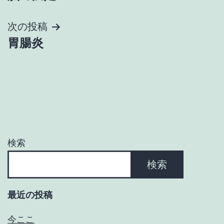
稿
ナ
次の投稿
胃腸炎
ビ
ゲ
ー
シ
ョ
検索
ン
検索
最近の投稿
今ここ