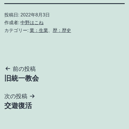
投稿日:
2022年8月3日
作成者:
中野はこね
カテゴリー:
業：生業
、
歴：歴史
投
前の投稿
旧統一教会
稿
ナ
次の投稿
交遊復活
ビ
ゲ