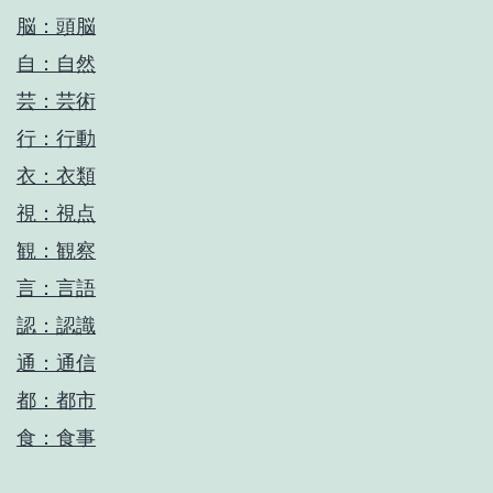
脳：頭脳
自：自然
芸：芸術
行：行動
衣：衣類
視：視点
観：観察
言：言語
認：認識
通：通信
都：都市
食：食事