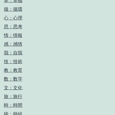
幸：幸福
循：循環
心：心理
思：思考
情：情報
感：感情
我：自我
技：技術
教：教育
数：数字
文：文化
旅：旅行
時：時間
枠：枠組