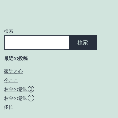
ー
シ
ョ
検索
ン
検索
最近の投稿
家計と心
今ここ
お金の意味②
お金の意味①
多忙