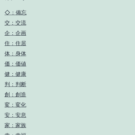
◇：備忘
交：交流
企：企画
住：住居
体：身体
価：価値
健：健康
判：判断
創：創造
変：変化
安：安息
家：家族