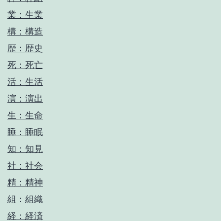
業：生業
構：構造
歴：歴史
死：死亡
活：生活
演：演出
生：生命
睡：睡眠
知：知見
社：社会
精：精神
組：組織
経：経済