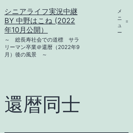
コ
シニアライフ実況中継
メ
ン
ニ
BY 中野はこね (2022
テ
ュ
年10月公開）
ー
ン
～ 総長寿社会での道標 サラ
ツ
リーマン卒業＠還暦（2022年9
月）後の風景 ～
へ
ス
キ
ッ
プ
還暦同士