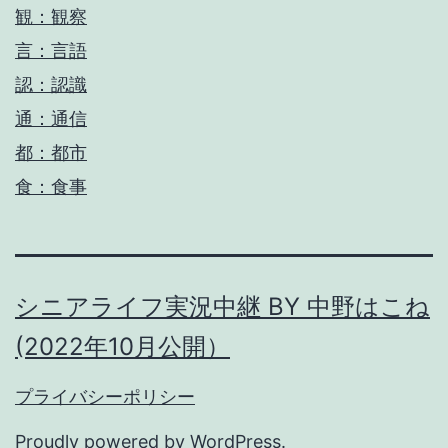
観：観察
言：言語
認：認識
通：通信
都：都市
食：食事
シニアライフ実況中継 BY 中野はこね
(2022年10月公開）
プライバシーポリシー
Proudly powered by
WordPress
.