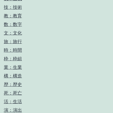
技：技術
教：教育
数：数字
文：文化
旅：旅行
時：時間
枠：枠組
業：生業
構：構造
歴：歴史
死：死亡
活：生活
演：演出