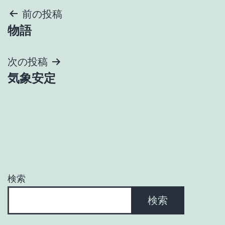
投
前の投稿
物語
稿
ナ
次の投稿
気象安定
ビ
ゲ
ー
シ
ョ
検索
ン
検索