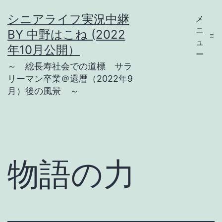
コ
シニアライフ実況中継
メ
ン
ニ
BY 中野はこね (2022
テ
ュ
年10月公開）
ー
ン
～ 総長寿社会での道標 サラ
ツ
リーマン卒業＠還暦（2022年9
月）後の風景 ～
へ
ス
キ
ッ
プ
物語の力