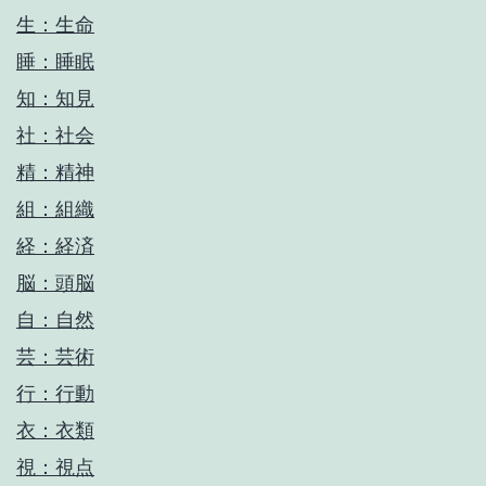
生：生命
睡：睡眠
知：知見
社：社会
精：精神
組：組織
経：経済
脳：頭脳
自：自然
芸：芸術
行：行動
衣：衣類
視：視点