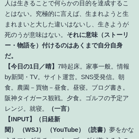
人は生きることで何らかの目的を達成するこ
とはない。究極的に言えば、生まれようと生
まれまいと大した違いはないし、生きようが
死のうが意味はない。
それに意味（ストーリ
ー・物語を）付けるのはあくまで自分自身
だ。
【今日の1日／晴】
7時起床。家事一般。情報
by新聞・TV。サイト運営。SNS受発信。朝
食。農園－買物－昼食。昼寝。ブログ書き。
阪神タイガース観戦。夕食。ゴルフの予定ア
レンジ。就寝。
（一言）
【INPUT】（日経新
聞）
（WSJ）
（YouTube）（読書）
夢をかな