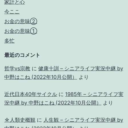
家計と心
今ここ
お金の意味②
お金の意味①
多忙
最近のコメント
哲学vs宗教
に
健康十訓 – シニアライフ実況中継 by
中野はこね (2022年10月公開）
より
近代日本40年サイクル
に
1985年 – シニアライフ実
況中継 by 中野はこね (2022年10月公開）
より
☆人類史概観
に
人生観 – シニアライフ実況中継 by