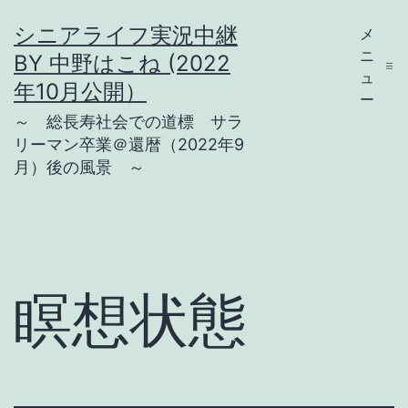
コ
シニアライフ実況中継
メ
ン
ニ
BY 中野はこね (2022
テ
ュ
年10月公開）
ー
ン
～ 総長寿社会での道標 サラ
ツ
リーマン卒業＠還暦（2022年9
月）後の風景 ～
へ
ス
キ
ッ
プ
瞑想状態