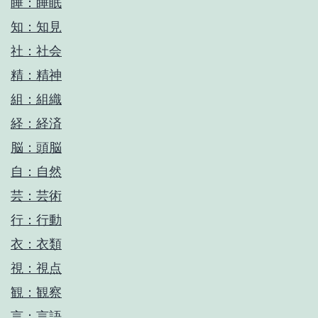
睡：睡眠
知：知見
社：社会
精：精神
組：組織
経：経済
脳：頭脳
自：自然
芸：芸術
行：行動
衣：衣類
視：視点
観：観察
言：言語