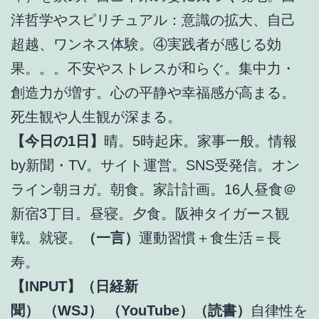
洋哲学やスピリチュアル：意識の拡大、自己
超越、ワンネス体験。④実践者が感じる効
果。。。不安やストレスが和らぐ。集中力・
創造力が増す。心の平静や幸福感が高まる。
死生観や人生観が深まる。
【今日の1日】
晴。5時起床。家事一般。情報
by新聞・TV。サイト運営。SNS受発信。オン
ライン朝ヨガ。朝食。家計計画。16人昼食＠
新宿3丁目。昼寝。夕食。阪神タイガース観
戦。就寝。
（一言）
運動習慣＋食生活＝長
寿。
【INPUT】（日経新
聞）
（WSJ）
（YouTube）（読書）
自律性を