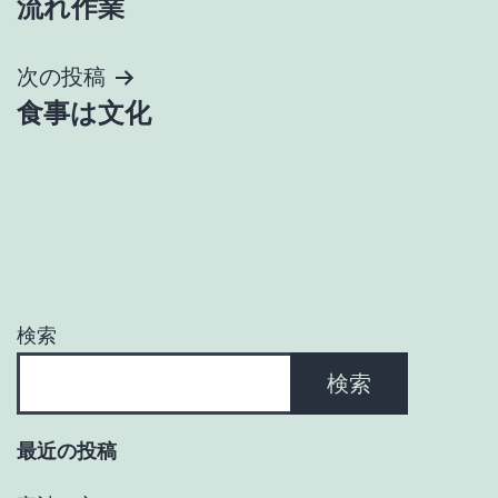
流れ作業
稿
ナ
次の投稿
食事は文化
ビ
ゲ
ー
シ
ョ
検索
ン
検索
最近の投稿