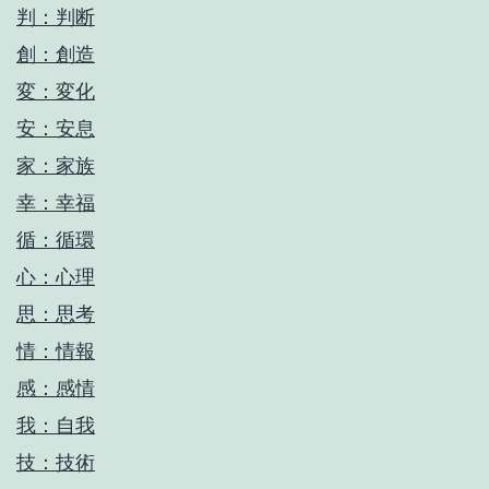
判：判断
創：創造
変：変化
安：安息
家：家族
幸：幸福
循：循環
心：心理
思：思考
情：情報
感：感情
我：自我
技：技術