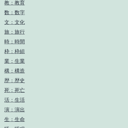
教：教育
数：数字
文：文化
旅：旅行
時：時間
枠：枠組
業：生業
構：構造
歴：歴史
死：死亡
活：生活
演：演出
生：生命