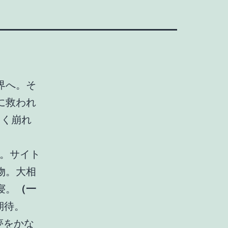
界へ。そ
に救われ
きく崩れ
V。サイト
物。大相
寝。
（一
期待。
夢をかな