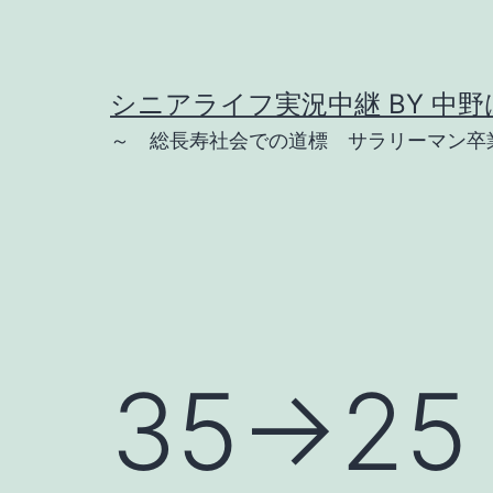
コ
ン
テ
シニアライフ実況中継 BY 中野は
ン
～ 総長寿社会での道標 サラリーマン卒業
ツ
へ
ス
キ
ッ
プ
35→25