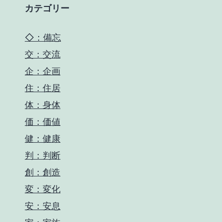
カテゴリー
◇：備忘
交：交流
企：企画
住：住居
体：身体
価：価値
健：健康
判：判断
創：創造
変：変化
安：安息