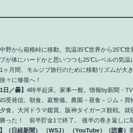
中野から箱根峠に移動。気温35℃世界から25℃世
プが体にハードかと思いつつも25℃レベルの気温
1ヶ月間、モルジブ旅行のために移動リズムが大
徐々に修復へ！
1日／曇】
4時半起床。家事一般。情報by新聞・T
NS受発信。朝食。庭整備。農園－昼食－ジム－買
夕食。大河ドラマ鑑賞。阪神タイガース観戦。就
勝った！ 前半貯金1で終了。 後半の巻き返しに
UT】（日経新聞）
（WSJ）
（YouTube）（読書）