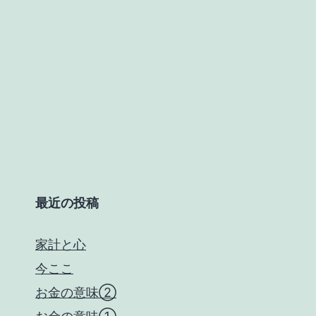
最近の投稿
家計と心
今ここ
お金の意味②