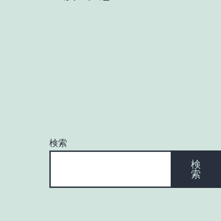
稿
ナ
ビ
ゲ
ー
検索
シ
検
索
ョ