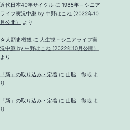
近代日本40年サイクル
に
1985年 – シニア
ライフ実況中継 by 中野はこね (2022年10
月公開）
より
☆人類史概観
に
人生観 – シニアライフ実
況中継 by 中野はこね (2022年10月公開）
より
「新」の取り込み・定着
に
山脇 徹哉
よ
り
「新」の取り込み・定着
に
山脇 徹哉
よ
り