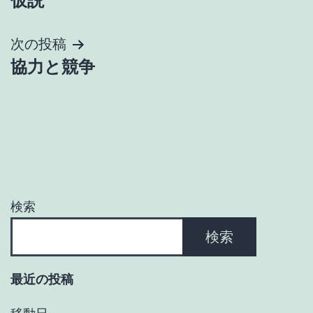
仮説
稿
ナ
次の投稿
協力と競争
ビ
ゲ
ー
シ
ョ
検索
ン
検索
最近の投稿