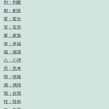
判：判断
創：創造
変：変化
安：安息
家：家族
幸：幸福
循：循環
心：心理
思：思考
情：情報
感：感情
我：自我
技：技術