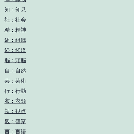
知：知見
社：社会
精：精神
組：組織
経：経済
脳：頭脳
自：自然
芸：芸術
行：行動
衣：衣類
視：視点
観：観察
言：言語