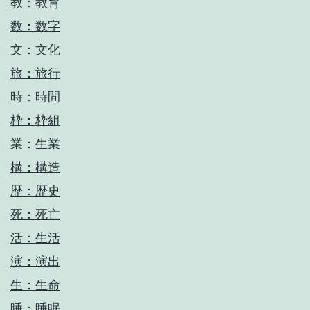
教：教育
数：数字
文：文化
旅：旅行
時：時間
枠：枠組
業：生業
構：構造
歴：歴史
死：死亡
活：生活
演：演出
生：生命
睡：睡眠