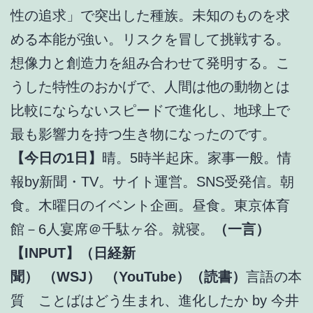
性の追求」で突出した種族。未知のものを求
める本能が強い。リスクを冒して挑戦する。
想像力と創造力を組み合わせて発明する。こ
うした特性のおかげで、人間は他の動物とは
比較にならないスピードで進化し、地球上で
最も影響力を持つ生き物になったのです。
【今日の1日】
晴。5時半起床。家事一般。情
報by新聞・TV。サイト運営。SNS受発信。朝
食。木曜日のイベント企画。昼食。東京体育
館－6人宴席＠千駄ヶ谷。就寝。
（一言）
【INPUT】（日経新
聞）
（WSJ）
（YouTube）（読書）
言語の本
質 ことばはどう生まれ、進化したか by 今井