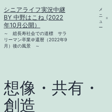
コ
シニアライフ実況中継
メ
ン
ニ
BY 中野はこね (2022
テ
ュ
年10月公開）
ー
ン
～ 総長寿社会での道標 サラ
ツ
リーマン卒業＠還暦（2022年9
月）後の風景 ～
へ
ス
キ
ッ
プ
想像・共有・
創造