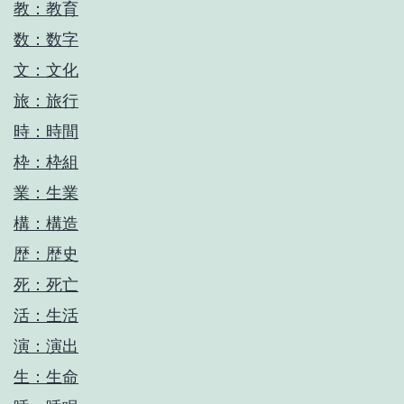
教：教育
数：数字
文：文化
旅：旅行
時：時間
枠：枠組
業：生業
構：構造
歴：歴史
死：死亡
活：生活
演：演出
生：生命