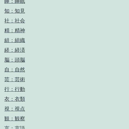
睡：睡眠
知：知見
社：社会
精：精神
組：組織
経：経済
脳：頭脳
自：自然
芸：芸術
行：行動
衣：衣類
視：視点
観：観察
言：言語