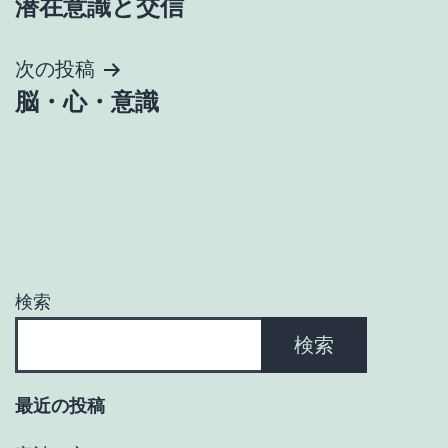
潜在意識と交信
稿
ナ
次の投稿
脳・心・意識
ビ
ゲ
ー
シ
ョ
検索
ン
検索
最近の投稿