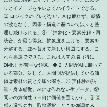
りとイメージをキレよくハイライトできる。
③ ロジックのブレがない。AIは疲れず、感情
の波もなく、因果・構造に基づいて淡々と整
理し続けられる。④ 「抽象化・要素分解・再
統合」が最も得意。抽象度を上げる、要素を
分解する、並べ替えて新しい構図にする、こ
れを高速でできる。これは人間の脳（特に
DMN）が苦手な領域。◆ 2. 人間がAIに勝って
いる部分。対して、人間側が提供している価
値は素材の質と文脈の深さ。① 実体験の熱
量・身体感覚。AIには作れない生データ。②
問いの方向性（＝何に価値を置くか）。③ 直
感と選択の力。取捨選択、どこを強調する