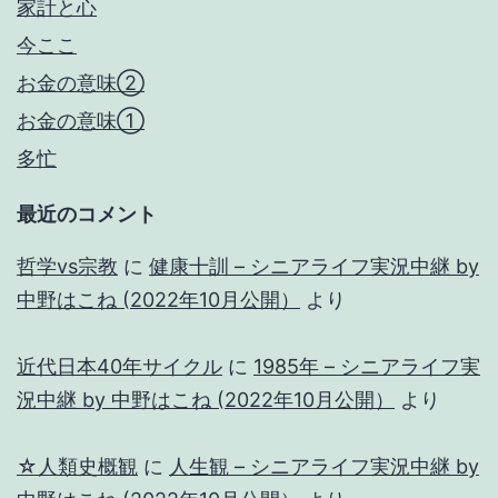
家計と心
今ここ
お金の意味②
お金の意味①
多忙
最近のコメント
哲学vs宗教
に
健康十訓 – シニアライフ実況中継 by
中野はこね (2022年10月公開）
より
近代日本40年サイクル
に
1985年 – シニアライフ実
況中継 by 中野はこね (2022年10月公開）
より
☆人類史概観
に
人生観 – シニアライフ実況中継 by