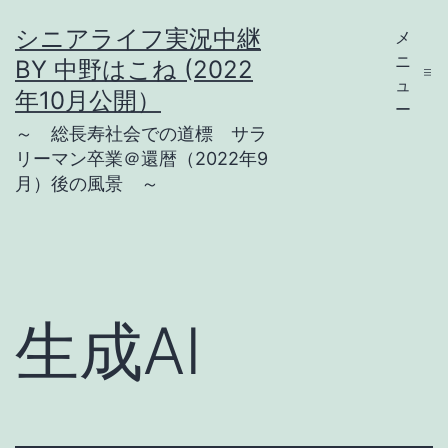
コ
シニアライフ実況中継
メ
ン
ニ
BY 中野はこね (2022
テ
ュ
年10月公開）
ー
ン
～ 総長寿社会での道標 サラ
ツ
リーマン卒業＠還暦（2022年9
月）後の風景 ～
へ
ス
キ
ッ
プ
生成AI