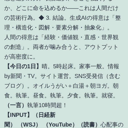
か、どこに命を込めるか――これは人間だけ
の芸術行為。◆ 3. 結論。生成AIの得意は「整
理・構造化・図解・要素分解・抽象化」。
人間の得意は「経験・価値観・直感・世界観
の創造」。両者が噛み合うと、アウトプット
が高密度に。
【今日の1日】
晴。5時起床。家事一般。情報
by新聞・TV。サイト運営。SNS受発信（含む
ブログ）。オイルうがい＋白湯＋朝ヨガ。朝
食。執筆。昼食。執筆。夕食。執筆。就寝。
（一言）
執筆10時間超！
【INPUT】（日経新
聞）
（WSJ）
（YouTube）（読書）
心配事の