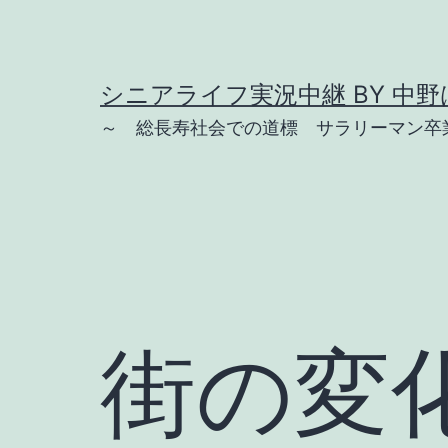
コ
ン
テ
シニアライフ実況中継 BY 中野は
ン
～ 総長寿社会での道標 サラリーマン卒業
ツ
へ
ス
キ
ッ
プ
街の変