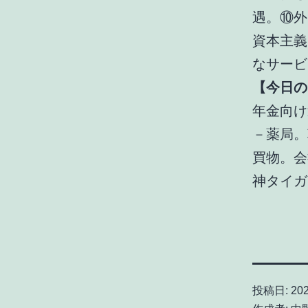
遇。⑩外
資本主義
なサービ
【今日の
年金向け
－薬局。
買物。会
神タイガ
投稿日:
20