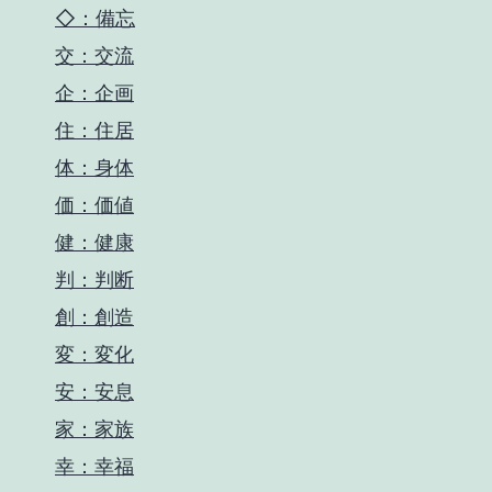
◇：備忘
交：交流
企：企画
住：住居
体：身体
価：価値
健：健康
判：判断
創：創造
変：変化
安：安息
家：家族
幸：幸福