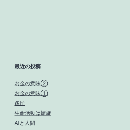
最近の投稿
お金の意味②
お金の意味①
多忙
生命活動は螺旋
AIと人間