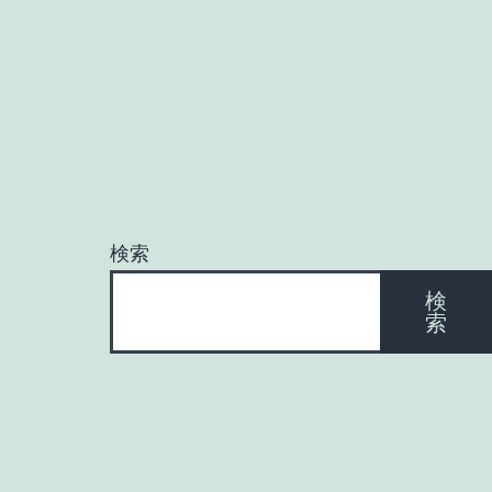
ナ
ビ
ゲ
ー
検索
シ
検
索
ョ
ン