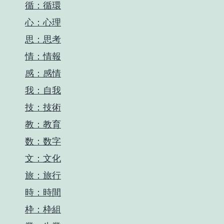
循：循環
心：心理
思：思考
情：情報
感：感情
我：自我
技：技術
教：教育
数：数字
文：文化
旅：旅行
時：時間
枠：枠組