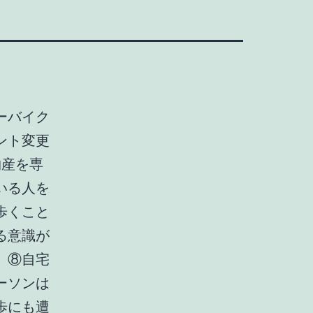
ーバイク
ント変更
物産を専
いる人を
歩くこと
る意識が
。⑧自宅
ーソンは
歩にも遭