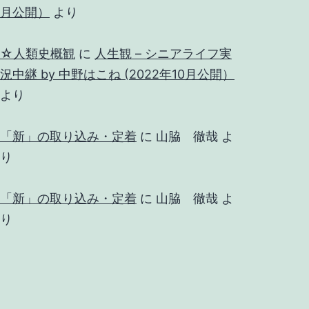
月公開）
より
☆人類史概観
に
人生観 – シニアライフ実
況中継 by 中野はこね (2022年10月公開）
より
「新」の取り込み・定着
に
山脇 徹哉
よ
り
「新」の取り込み・定着
に
山脇 徹哉
よ
り