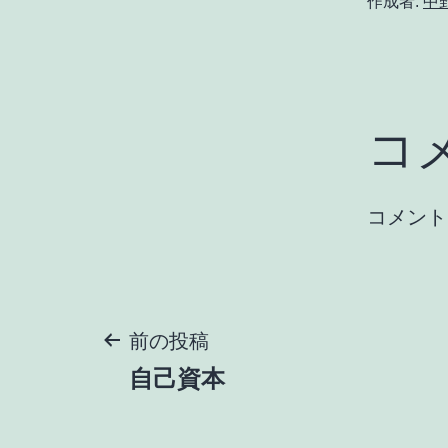
作成者:
中
コ
コメント
投
前の投稿
自己資本
稿