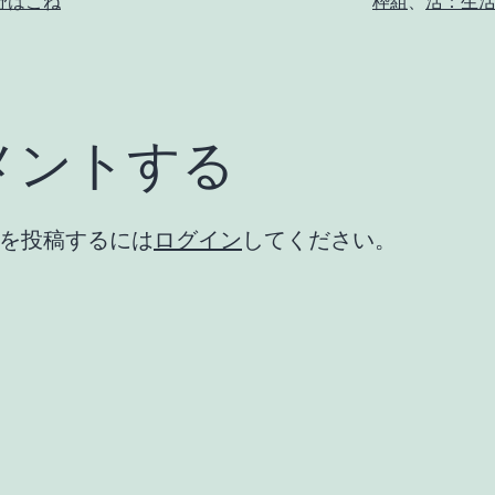
野はこね
枠組
、
活：生
メントする
を投稿するには
ログイン
してください。