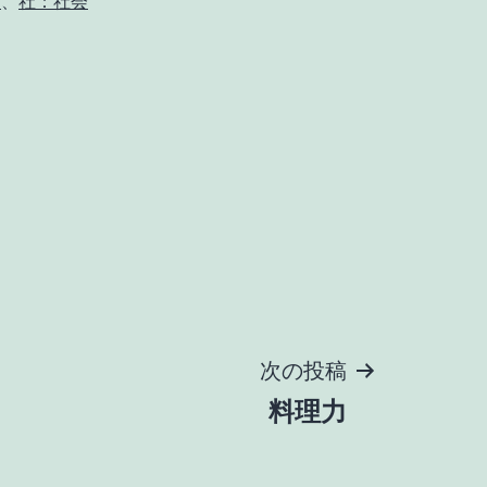
活
、
社：社会
次の投稿
料理力