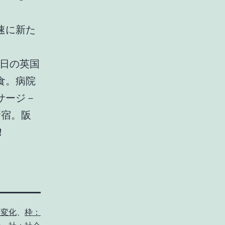
速に新た
。
昨日の英国
食。病院
サージ－
新宿。阪
！
：変化
、
枠：