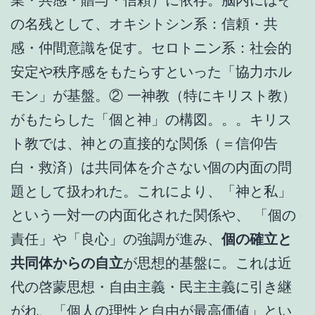
の名残として、オキシトシン系：信頼・共
感・仲間意識を促す。セロトニン系：社会的
安定や秩序感をもたらすといった「協力ホル
モン」が基盤。② 一神教（特にキリスト教）
がもたらした「個と神」の構図。。。キリス
ト教では、神との直接的な関係（＝信仰告
白・救済）は共同体を介さない個の内面の問
題として扱われた。これにより、「神と私」
という一対一の内面化された関係や、 「個の
責任」や「良心」の強調が進み、
個の確立と
共同体からの自立
が思想的基盤に。これは近
代の啓蒙思想・自由主義・民主主義に引き継
がれ、「個人の理性と自由が最高価値」とい