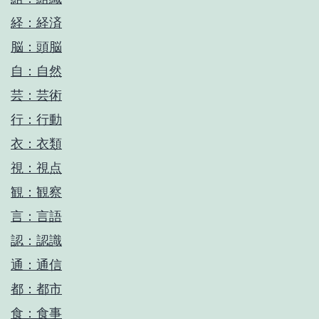
経：経済
脳：頭脳
自：自然
芸：芸術
行：行動
衣：衣類
視：視点
観：観察
言：言語
認：認識
通：通信
都：都市
食：食事