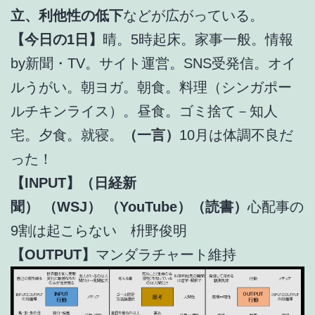
立、利他性の低下
などが広がっている。
【今日の1日】
晴。5時起床。家事一般。情報
by新聞・TV。サイト運営。SNS受発信。オイ
ルうがい。朝ヨガ。朝食。料理（シンガポー
ルチキンライス）。昼食。ゴミ捨て－知人
宅。夕食。就寝。
（一言）
10月は体調不良だ
った！
【INPUT】（日経新
聞）
（WSJ）
（YouTube）（読書）
心配事の
9割は起こらない 枡野俊明
【OUTPUT】
マンダラチャート維持