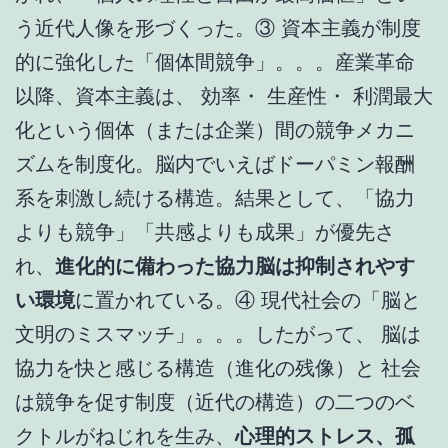
う近代人像を形づくった。③ 資本主義が制度
的に強化した「個体間競争」。。。産業革命
以降、資本主義は、 効率・ 生産性・ 利潤最大
化という個体（または企業）間の競争メカニ
ズムを制度化。脳内でいえばドーパミン報酬
系を刺激し続ける構造。結果として、「協力
よりも競争」「共感よりも成果」が優先さ
れ、
進化的に備わった協力脳は抑制されやす
い環境
に置かれている。④ 現代社会の「脳と
文明のミスマッチ」。。。したがって、 脳は
協力を快と感じる構造（進化の残像）と 社会
は競争を促す制度（近代の構造）の二つのベ
クトルがねじれを生み、
心理的ストレス、孤