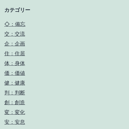
カテゴリー
◇：備忘
交：交流
企：企画
住：住居
体：身体
価：価値
健：健康
判：判断
創：創造
変：変化
安：安息