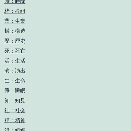
時：時間
枠：枠組
業：生業
構：構造
歴：歴史
死：死亡
活：生活
演：演出
生：生命
睡：睡眠
知：知見
社：社会
精：精神
組：組織