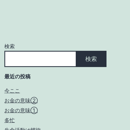
ゲ
ー
シ
ョ
検索
ン
検索
最近の投稿
今ここ
お金の意味②
お金の意味①
多忙