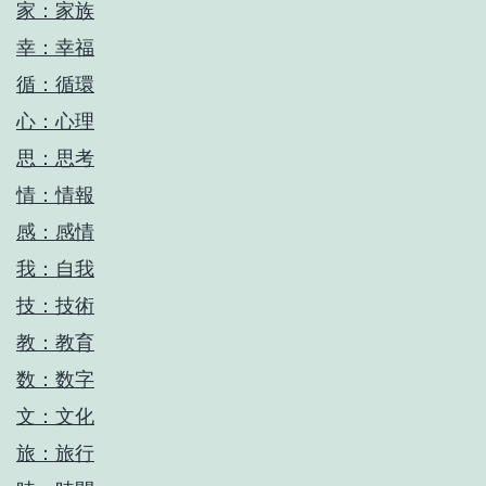
家：家族
幸：幸福
循：循環
心：心理
思：思考
情：情報
感：感情
我：自我
技：技術
教：教育
数：数字
文：文化
旅：旅行