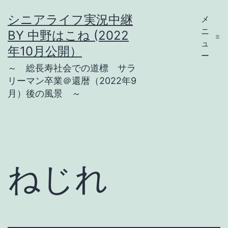
コ
シニアライフ実況中継
メ
ン
ニ
BY 中野はこね (2022
テ
ュ
年10月公開）
ー
ン
～ 総長寿社会での道標 サラ
ツ
リーマン卒業＠還暦（2022年9
月）後の風景 ～
へ
ス
キ
ッ
プ
ねじれ