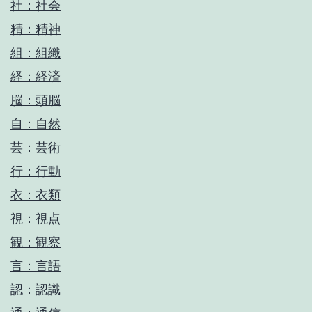
社：社会
精：精神
組：組織
経：経済
脳：頭脳
自：自然
芸：芸術
行：行動
衣：衣類
視：視点
観：観察
言：言語
認：認識