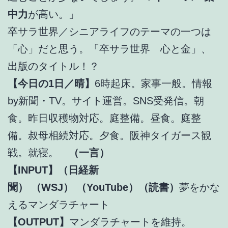
中力
が高い。」
卒サラ世界／シニアライフのテーマの一つは
「心」だと思う。「卒サラ世界 心と金」、
出版のタイトル！？
【今日の1日／晴】
6時起床。家事一般。情報
by新聞・TV。サイト運営。SNS受発信。朝
食。昨日収穫物対応。庭整備。昼食。庭整
備。叔母相続対応。夕食。阪神タイガース観
戦。就寝。
（一言）
【INPUT】（日経新
聞）
（WSJ）
（YouTube）（読書）
夢をかな
えるマンダラチャート
【OUTPUT】
マンダラチャートを維持。