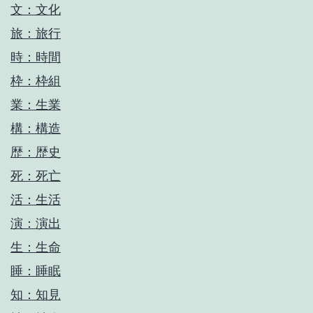
文：文化
旅：旅行
時：時間
枠：枠組
業：生業
構：構造
歴：歴史
死：死亡
活：生活
演：演出
生：生命
睡：睡眠
知：知見