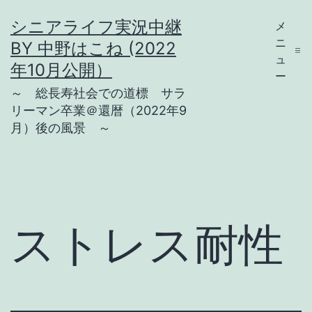
コ
シニアライフ実況中継
メ
ン
ニ
BY 中野はこね (2022
テ
ュ
年10月公開）
ー
ン
～ 総長寿社会での道標 サラ
ツ
リーマン卒業＠還暦（2022年9
月）後の風景 ～
へ
ス
キ
ッ
プ
ストレス耐性