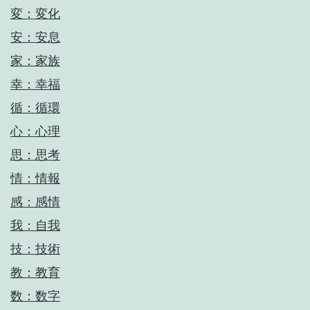
変：変化
安：安息
家：家族
幸：幸福
循：循環
心：心理
思：思考
情：情報
感：感情
我：自我
技：技術
教：教育
数：数字