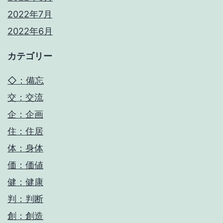
2022年7月
2022年6月
カテゴリー
◇：備忘
交：交流
企：企画
住：住居
体：身体
価：価値
健：健康
判：判断
創：創造