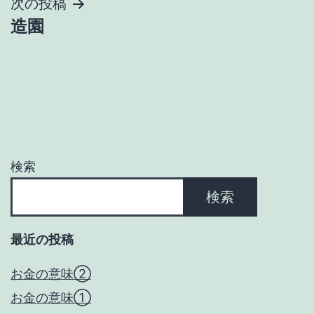
ナ
次の投稿
造園
ビ
ゲ
ー
シ
ョ
検索
ン
検索
最近の投稿
お金の意味②
お金の意味①