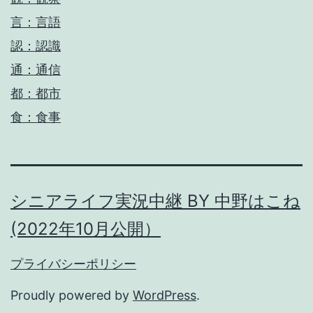
言：言語
認：認識
通：通信
都：都市
食：食事
シニアライフ実況中継 BY 中野はこね
(2022年10月公開）
プライバシーポリシー
Proudly powered by
WordPress
.