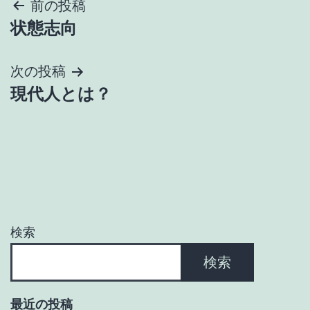
投
前の投稿
状態志向
稿
ナ
次の投稿
現代人とは？
ビ
ゲ
ー
シ
ョ
検索
ン
検索
最近の投稿