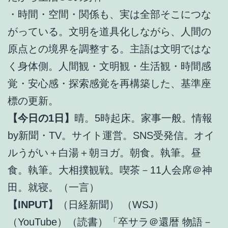
・時間・空間・関係も、実は全部そこにつな
がっている。文明を道具化しながら、人間の
原点との境界を調整する。主語は文明ではな
く身体側。人間観・文明観・生活観・時間感
覚・安心感・探索感覚を再構築した、基準座
標の更新。
【今日の1日】
晴。5時起床。家事一般。情報
by新聞・TV。サイト運営。SNS受発信。オイ
ルうがい＋白湯＋朝ヨガ。朝食。執筆。昼
食。執筆。大相撲観戦。喫茶－11人会席＠神
田。就寝。（一言）
【INPUT】
（日経新聞） （WSJ）
（YouTube）（読書）「卒サラ＠還暦 物語－