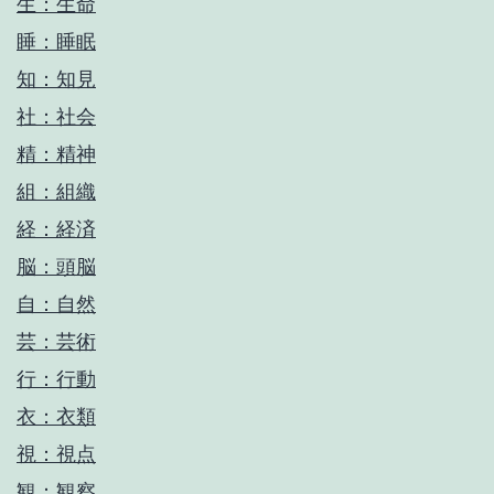
生：生命
睡：睡眠
知：知見
社：社会
精：精神
組：組織
経：経済
脳：頭脳
自：自然
芸：芸術
行：行動
衣：衣類
視：視点
観：観察