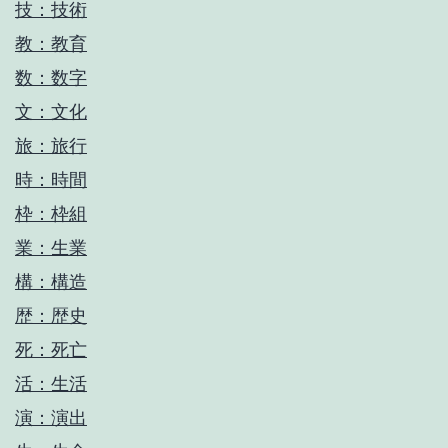
技：技術
教：教育
数：数字
文：文化
旅：旅行
時：時間
枠：枠組
業：生業
構：構造
歴：歴史
死：死亡
活：生活
演：演出