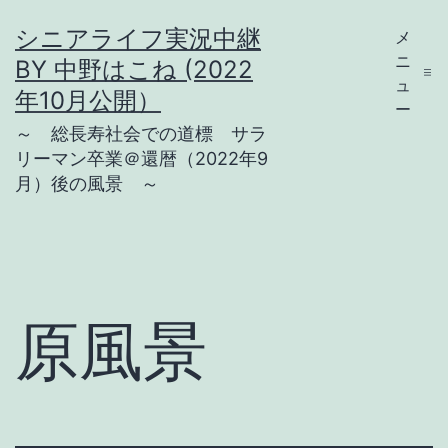
コ
シニアライフ実況中継
メ
ン
ニ
BY 中野はこね (2022
テ
ュ
年10月公開）
ー
ン
～ 総長寿社会での道標 サラ
ツ
リーマン卒業＠還暦（2022年9
月）後の風景 ～
へ
ス
キ
ッ
プ
原風景