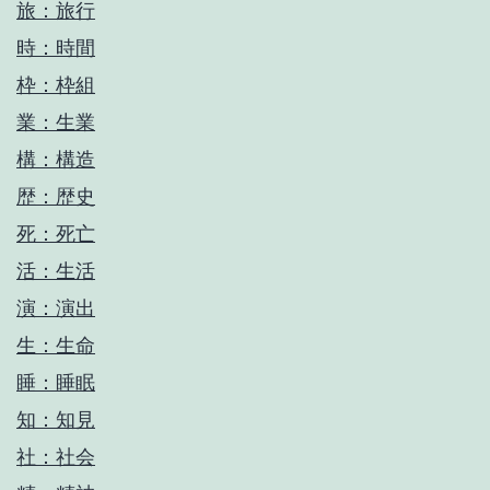
旅：旅行
時：時間
枠：枠組
業：生業
構：構造
歴：歴史
死：死亡
活：生活
演：演出
生：生命
睡：睡眠
知：知見
社：社会