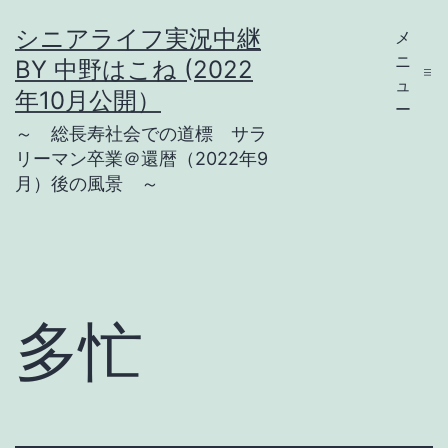
コ
シニアライフ実況中継
メ
ン
ニ
BY 中野はこね (2022
テ
ュ
年10月公開）
ー
ン
～ 総長寿社会での道標 サラ
ツ
リーマン卒業＠還暦（2022年9
月）後の風景 ～
へ
ス
キ
ッ
プ
多忙