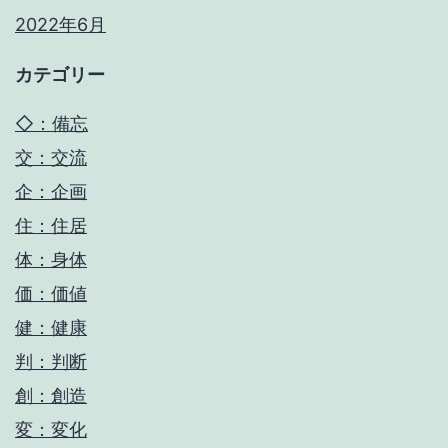
2022年6月
カテゴリー
◇：備忘
交：交流
企：企画
住：住居
体：身体
価：価値
健：健康
判：判断
創：創造
変：変化