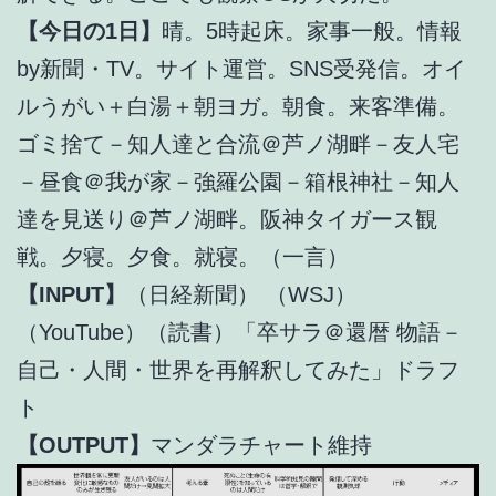
【今日の1日】
晴。5時起床。家事一般。情報
by新聞・TV。サイト運営。SNS受発信。オイ
ルうがい＋白湯＋朝ヨガ。朝食。来客準備。
ゴミ捨て－知人達と合流＠芦ノ湖畔－友人宅
－昼食＠我が家－強羅公園－箱根神社－知人
達を見送り＠芦ノ湖畔。阪神タイガース観
戦。夕寝。夕食。就寝。（一言）
【INPUT】
（日経新聞） （WSJ）
（YouTube）（読書）「卒サラ＠還暦 物語－
自己・人間・世界を再解釈してみた」ドラフ
ト
【OUTPUT】
マンダラチャート維持