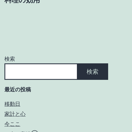
ビ
ゲ
ー
シ
ョ
検索
ン
検索
最近の投稿
移動日
家計と心
今ここ