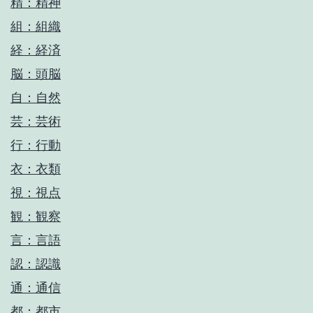
精：精神
組：組織
経：経済
脳：頭脳
自：自然
芸：芸術
行：行動
衣：衣類
視：視点
観：観察
言：言語
認：認識
通：通信
都：都市