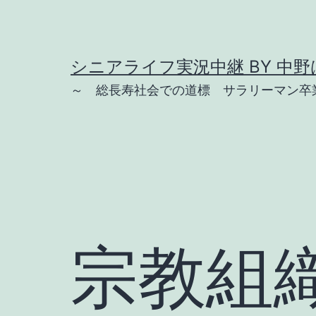
コ
ン
テ
シニアライフ実況中継 BY 中野は
ン
～ 総長寿社会での道標 サラリーマン卒業
ツ
へ
ス
キ
ッ
プ
宗教組