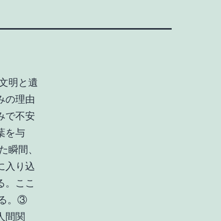
文明と遺
みの理由
みで不安
葉を与
た瞬間、
に入り込
る。ここ
する。③
人間関