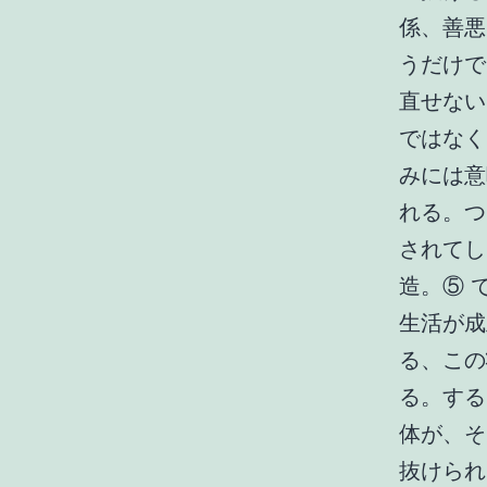
係、善悪
うだけで
直せない
ではなく
みには意
れる。つ
されてし
造。⑤ 
生活が成
る、この
る。する
体が、そ
抜けられ