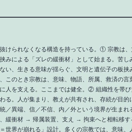
抜けられなくなる構造を持っている。① 宗教は、
挟みによる「ズレの緩衝材」として始まる。苦し
ない、生きる意味が揺らぐ、文明と遺伝子の板挟
、このとき宗教は、意味、物語、所属、救済の言
に人を支える。ここまでは健全。② 組織性を帯び
わる。人が集まり、教えが共有され、存続が目的
統／異端、信／不信、内／外という境界が生まれ
、緩衝材 → 帰属装置、支え → 拘束へと相転移
＝世界が崩れる」設計。多くの宗教では、意味、