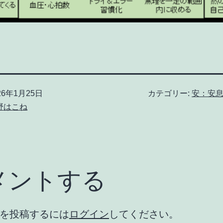
26年1月25日
カテゴリー:
安：安
野はこね
メントする
を投稿するには
ログイン
してください。