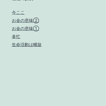
今ここ
お金の意味②
お金の意味①
多忙
生命活動は螺旋