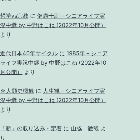
哲学vs宗教
に
健康十訓 – シニアライフ実
況中継 by 中野はこね (2022年10月公開）
より
近代日本40年サイクル
に
1985年 – シニア
ライフ実況中継 by 中野はこね (2022年10
月公開）
より
☆人類史概観
に
人生観 – シニアライフ実
況中継 by 中野はこね (2022年10月公開）
より
「新」の取り込み・定着
に
山脇 徹哉
よ
り