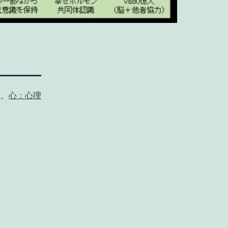
息
、
心：心理