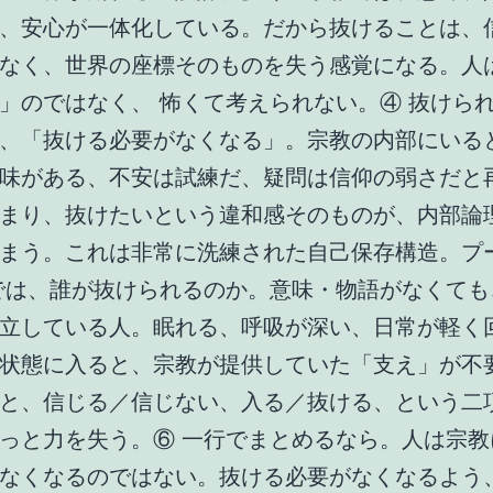
、安心が一体化している。だから抜けることは、
なく、世界の座標そのものを失う感覚になる。人
」のではなく、 怖くて考えられない。④ 抜けら
、「抜ける必要がなくなる」。宗教の内部にいる
味がある、不安は試練だ、疑問は信仰の弱さだと
まり、抜けたいという違和感そのものが、内部論
まう。これは非常に洗練された自己保存構造。プ
では、誰が抜けられるのか。意味・物語がなくても
立している人。眠れる、呼吸が深い、日常が軽く
状態に入ると、宗教が提供していた「支え」が不
と、信じる／信じない、入る／抜ける、という二
っと力を失う。⑥ 一行でまとめるなら。人は宗教
なくなるのではない。抜ける必要がなくなるよう