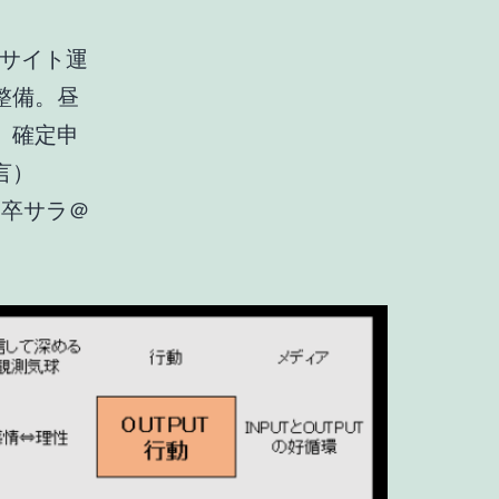
。サイト運
整備。昼
。確定申
言）
「卒サラ＠