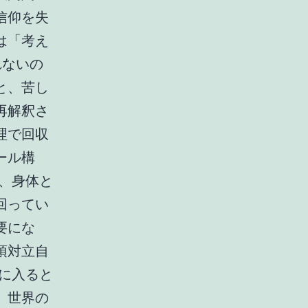
信仰を失
は「考え
れないの
と、苦し
再解釈さ
理で回収
ール構
、身体と
回ってい
要にな
項対立自
に入ると
、世界の