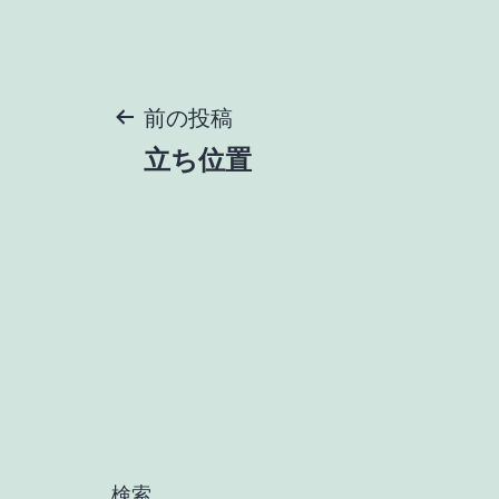
投
前の投稿
立ち位置
稿
ナ
ビ
ゲ
ー
検索