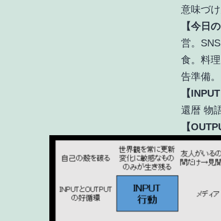
意味づけ
【今日の
営。SN
食。料理
告準備。
【INPU
還暦 物
【OUTP