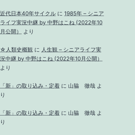
近代日本40年サイクル
に
1985年 – シニア
ライフ実況中継 by 中野はこね (2022年10
月公開）
より
☆人類史概観
に
人生観 – シニアライフ実
況中継 by 中野はこね (2022年10月公開）
より
「新」の取り込み・定着
に
山脇 徹哉
よ
り
「新」の取り込み・定着
に
山脇 徹哉
よ
り