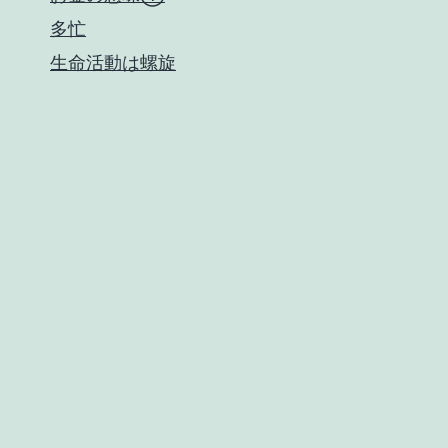
多忙
生命活動は螺旋