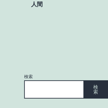
人間
稿
ナ
ビ
ゲ
ー
検索
シ
検
索
ョ