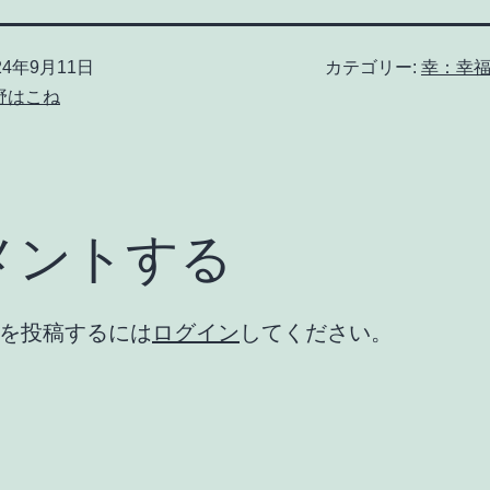
24年9月11日
カテゴリー:
幸：幸
野はこね
メントする
を投稿するには
ログイン
してください。