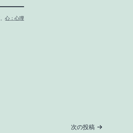
福
、
心：心理
次の投稿