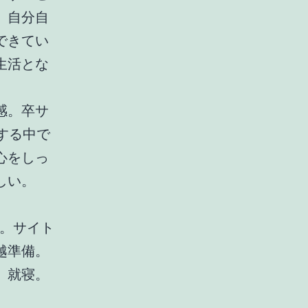
、自分自
できてい
生活とな
感。卒サ
する中で
心をしっ
しい。
V。サイト
越準備。
。就寝。