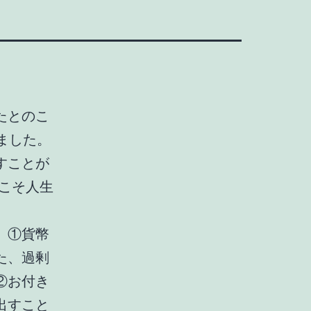
たとのこ
ました。
すことが
こそ人生
。①貨幣
た、過剰
②お付き
出すこと