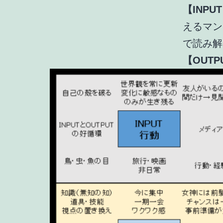
【INP
えるマン
で読み解
【OUTP