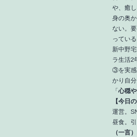
や、癒し
身の奥か
ない。要
っている
新中野宅
ラ生活2
③を実感
かり自分
「
心穏や
【今日の
運営。S
昼食。引
（一言）