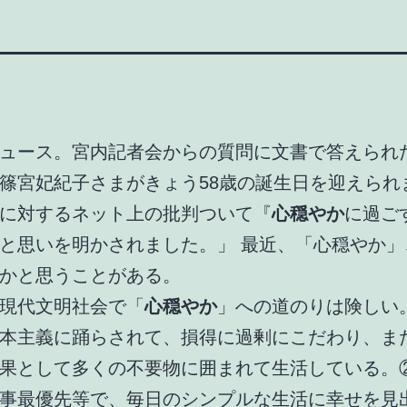
ュース。宮内記者会からの質問に文書で答えられ
篠宮妃紀子さまがきょう58歳の誕生日を迎えられ
に対するネット上の批判ついて『
心穏やか
に過ご
と思いを明かされました。」 最近、「心穏やか」
かと思うことがある。
現代文明社会で「
心穏やか
」への道のりは険しい
本主義に踊らされて、損得に過剰にこだわり、ま
果として多くの不要物に囲まれて生活している。
事最優先等で、毎日のシンプルな生活に幸せを見