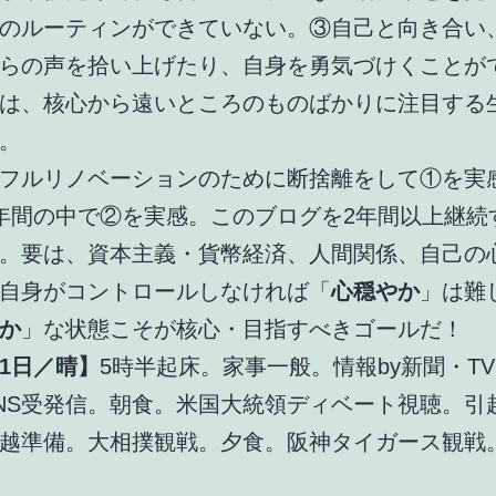
のルーティンができていない。③自己と向き合い
らの声を拾い上げたり、自身を勇気づけくことが
は、核心から遠いところのものばかりに注目する
。
フルリノベーションのために断捨離をして①を実
年間の中で②を実感。このブログを2年間以上継続
。要は、資本主義・貨幣経済、人間関係、自己の
自身がコントロールしなければ「
心穏やか
」は難
か
」な状態こそが核心・目指すべきゴールだ！
1日／晴】
5時半起床。家事一般。情報by新聞・T
NS受発信。朝食。米国大統領ディベート視聴。引
越準備。大相撲観戦。夕食。阪神タイガース観戦