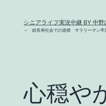
コ
ン
テ
シニアライフ実況中継 BY 中野は
ン
～ 総長寿社会での道標 サラリーマン卒業
ツ
へ
ス
キ
ッ
プ
心穏や