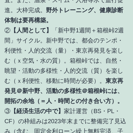
進。大枠完成。
野外トレーニング、健康診断
体制は要再構築。
②
【人間として】
「新中野1週間＋箱根峠2週
間」サイクル。新中野では、都会のテンポ・
利便性・人的交流（量）・東京再発見を楽し
む（ｘ空気・水の質）。箱根峠では、自然・
眺望・活動の多様性・人的交流（質）を楽し
む（ｘ利便性、移動に時間が必要）。
東京再
発見＠新中野、活動の多様性＠箱根峠には、
開拓の余地（＝人・時間との付き合い方）。
③
【経済生活の中で】
家計運営（BS・PL・
CF）の枠組みは2023年末までに整備完了見込
み（含む、固定金利ローン繰上無料完済、子