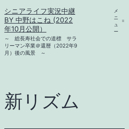
コ
シニアライフ実況中継
メ
ン
ニ
BY 中野はこね (2022
テ
ュ
年10月公開）
ー
ン
～ 総長寿社会での道標 サラ
ツ
リーマン卒業＠還暦（2022年9
月）後の風景 ～
へ
ス
キ
ッ
プ
新リズム