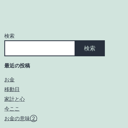
ー
シ
ョ
検索
ン
検索
最近の投稿
お金
移動日
家計と心
今ここ
お金の意味②