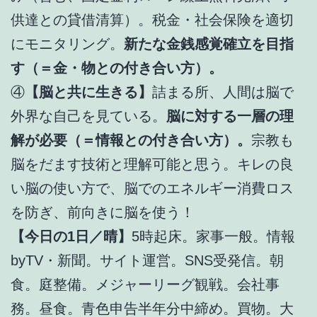
供達との貸借清算）。税金・社会保険を適切
にモニタリング。
新たな金銭感覚確立を目指
す（＝金・物との付き合い方）。
④
【脳と共に生きる】
詰まる所、人間は脳で
外界な自己を見ている。
脳に対する一層の理
解が必要（＝情報との付き合い方）。
宗教も
脳をだます技術と理解可能と思う。キレの良
い脳の使い方で、脳でのエネルギー消費ロス
を防ぎ、前向きに脳を使う！
【今日の1日／晴】
5時起床。家事一般。情報
byTV・新聞。サイト運営。SNS受発信。朝
食。庭整備。メジャーリーグ観戦。会社事
務。昼食。青色申告半年分中締め。買物。大