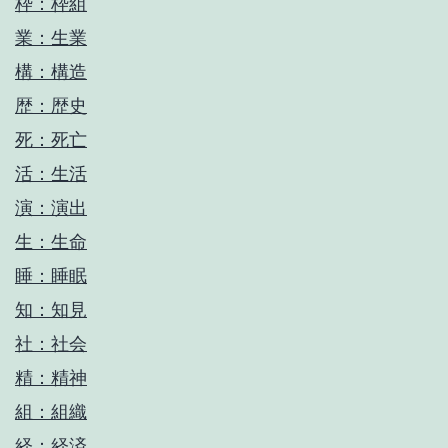
枠：枠組
業：生業
構：構造
歴：歴史
死：死亡
活：生活
演：演出
生：生命
睡：睡眠
知：知見
社：社会
精：精神
組：組織
経：経済