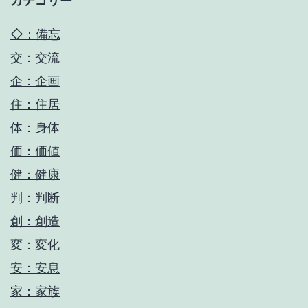
カテゴリー
◇：備忘
交：交流
企：企画
住：住居
体：身体
価：価値
健：健康
判：判断
創：創造
変：変化
安：安息
家：家族