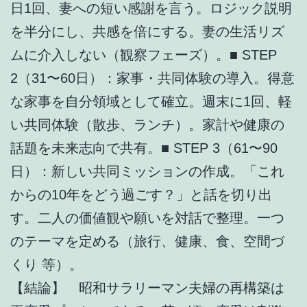
日1回、妻への短い感謝を言う。ロジック説明
を半分にし、共感を倍にする。妻の生活リズ
ムに介入しない（観察フェーズ）。■ STEP
2（31〜60日）：家事・共同体験の導入。得意
な家事を自分領域として確立。週末に1回、軽
い共同体験（散歩、ランチ）。家計や健康の
話題を未来志向で共有。■ STEP 3（61〜90
日）：新しい共同ミッションの作成。「これ
からの10年をどう過ごす？」と話を切り出
す。二人の価値観や願いを対話で整理。一つ
のテーマを定める（旅行、健康、食、空間づ
くり 等）。
【結論】 昭和サラリーマン夫婦の再構築は