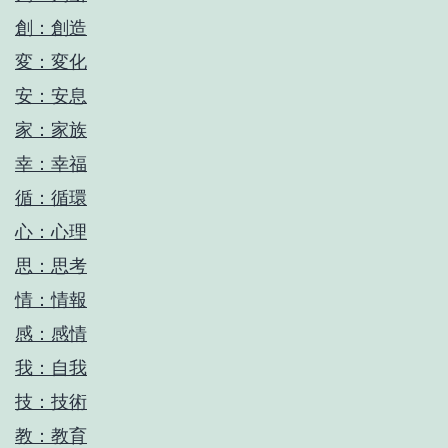
創：創造
変：変化
安：安息
家：家族
幸：幸福
循：循環
心：心理
思：思考
情：情報
感：感情
我：自我
技：技術
教：教育