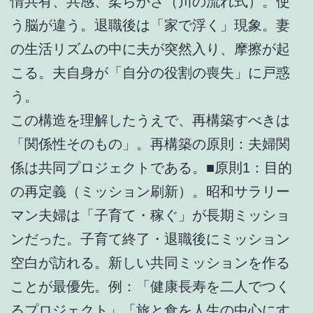
情共有、共感、柔らかさ（川の流れ式）。使
う脳が違う。退職後は「家で浮く」現象。妻
の生活リズムの中に夫が突然入り、摩擦が起
こる。夫自身が「自分の役割の喪失」に戸惑
う。
この構造を理解したうえで、再構築すべきは
「関係性そのもの」。再構築の原則：夫婦関
係は共同プロジェクトである。■原則1：目的
の再定義（ミッション刷新）。昭和サラリー
マン夫婦は「子育て・稼ぐ」が長期ミッショ
ンだった。子育て終了・退職後にミッション
空白が訪れる。新しい共同ミッションを作る
ことが最優先。例：「健康長寿を二人でつく
るプロジェクト」「旅と食を人生の中心にす