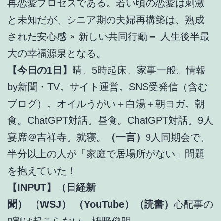
再恋愛プロセスである。若い頃の恋愛は刺激
と未知だが、シニア期の夫婦再構築は、熟成
された安心感 × 新しい共同行動＝ 人生後半最
大の幸福源泉となる。
【今日の1日】
晴。5時起床。家事一般。情報
by新聞・TV。サイト運営。SNS受発信（含む
ブログ）。オイルうがい＋白湯＋朝ヨガ。朝
食。ChatGPT対話。昼食。ChatGPT対話。9人
宴席＠吉祥寺。就寝。
（一言）
9人同期会で、
半分以上の人が「家庭で居場所がない」問題
を抱えていた！
【INPUT】（日経新
聞）
（WSJ）
（YouTube）（読書）
心配事の
9割は起こらない 枡野俊明