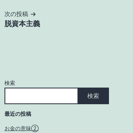
稿
ナ
次の投稿
脱資本主義
ビ
ゲ
ー
シ
ョ
検索
ン
検索
最近の投稿
お金の意味②