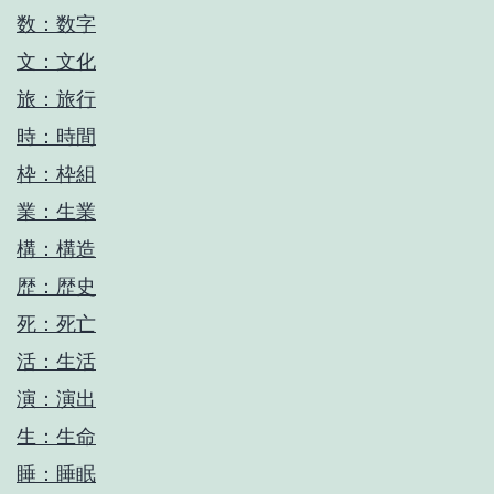
数：数字
文：文化
旅：旅行
時：時間
枠：枠組
業：生業
構：構造
歴：歴史
死：死亡
活：生活
演：演出
生：生命
睡：睡眠