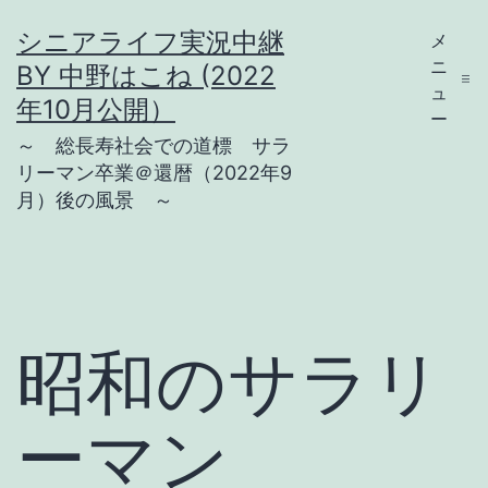
コ
シニアライフ実況中継
メ
ン
ニ
BY 中野はこね (2022
テ
ュ
年10月公開）
ー
ン
～ 総長寿社会での道標 サラ
ツ
リーマン卒業＠還暦（2022年9
月）後の風景 ～
へ
ス
キ
ッ
プ
昭和のサラリ
ーマン