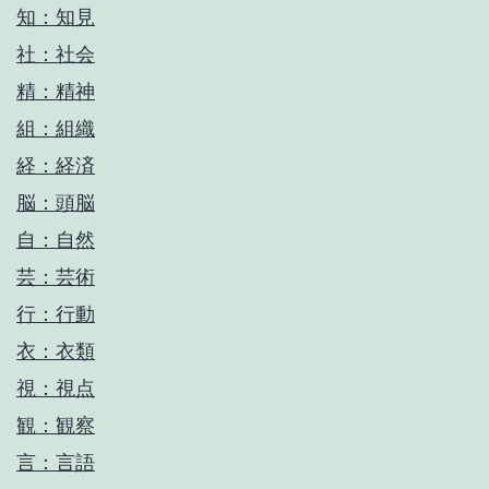
知：知見
社：社会
精：精神
組：組織
経：経済
脳：頭脳
自：自然
芸：芸術
行：行動
衣：衣類
視：視点
観：観察
言：言語