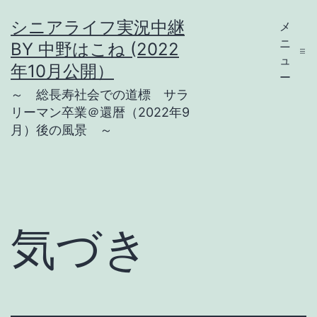
コ
シニアライフ実況中継
メ
ン
ニ
BY 中野はこね (2022
テ
ュ
年10月公開）
ー
ン
～ 総長寿社会での道標 サラ
ツ
リーマン卒業＠還暦（2022年9
月）後の風景 ～
へ
ス
キ
ッ
プ
気づき