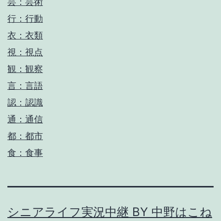
芸：芸術
行：行動
衣：衣類
視：視点
観：観察
言：言語
認：認識
通：通信
都：都市
食：食事
シニアライフ実況中継 BY 中野はこね