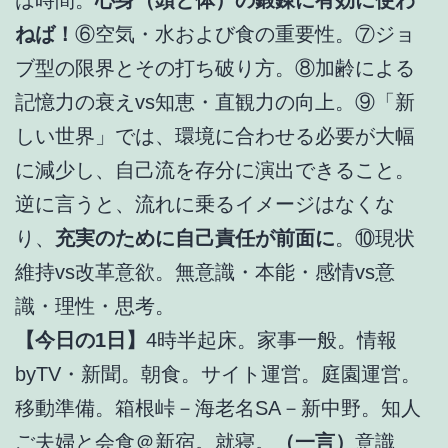
ねば！
⑥空気・水および食の重要性。⑦ジョ
ブ型の限界とその打ち破り方。⑧加齢による
記憶力の衰えvs知恵・直観力の向上。⑨「新
しい世界」では、環境に合わせる必要が大幅
に減少し、自己流を存分に演出できること。
逆に言うと、流れに乗るイメージはなくな
り、
充実のために自己責任が前面に
。⑩現状
維持vs改革意欲。無意識・本能・感情vs意
識・理性・思考。
【今日の1日】
4時半起床。家事一般。情報
byTV・新聞。朝食。サイト運営。庭園運営。
移動準備。箱根峠－海老名SA－新中野。知人
ご夫婦と会食＠新宿。就寝。
（一言）
意識