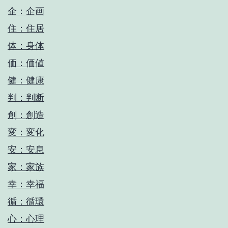
企：企画
住：住居
体：身体
価：価値
健：健康
判：判断
創：創造
変：変化
安：安息
家：家族
幸：幸福
循：循環
心：心理