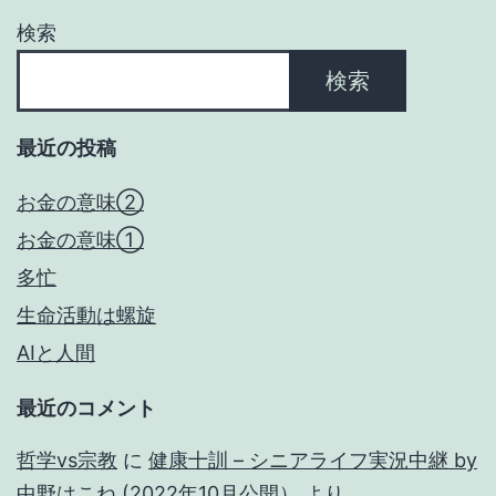
ョ
検索
ン
検索
最近の投稿
お金の意味②
お金の意味①
多忙
生命活動は螺旋
AIと人間
最近のコメント
哲学vs宗教
に
健康十訓 – シニアライフ実況中継 by
中野はこね (2022年10月公開）
より