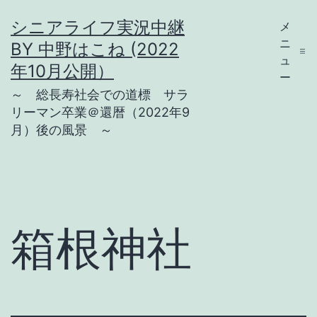
コ
シニアライフ実況中継
メ
ン
ニ
BY 中野はこね (2022
テ
ュ
年10月公開）
ー
ン
～ 総長寿社会での道標 サラ
ツ
リーマン卒業＠還暦（2022年9
月）後の風景 ～
へ
ス
キ
ッ
プ
箱根神社