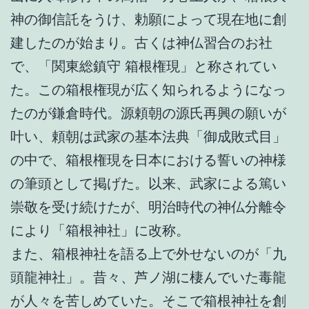
神の御信託をうけ、勅願によって現在地に創
建したのが始まり。古くは神仏習合のお社
で、「関東総鎮守 箱根権現」と称されてい
た。この箱根権現が広く知られるようになっ
たのが鎌倉時代。源頼朝の源氏再興の願いが
叶い、頼朝は武家の基本法典「御成敗式目」
の中で、箱根権現を日本における誓いの神様
の筆頭として掲げた。以来、武家による篤い
崇敬を受け続けたが、明治時代の神仏分離令
により「箱根神社」に改称。
また、箱根神社を語る上で外せないのが「九
頭龍神社」。昔々、芦ノ湖に棲んでいた毒龍
が人々を苦しめていた。そこで箱根神社を創