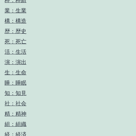
枠：枠組
業：生業
構：構造
歴：歴史
死：死亡
活：生活
演：演出
生：生命
睡：睡眠
知：知見
社：社会
精：精神
組：組織
経：経済