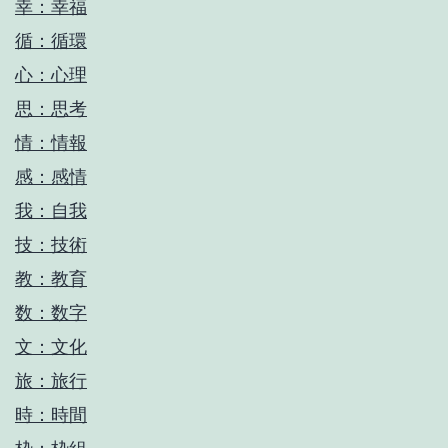
幸：幸福
循：循環
心：心理
思：思考
情：情報
感：感情
我：自我
技：技術
教：教育
数：数字
文：文化
旅：旅行
時：時間