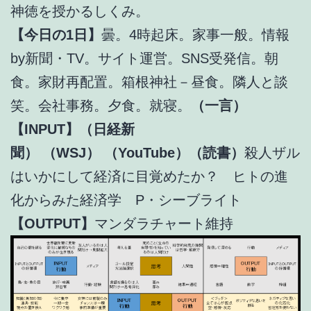
神徳を授かるしくみ。
【今日の1日】
曇。4時起床。家事一般。情報
by新聞・TV。サイト運営。SNS受発信。朝
食。家財再配置。箱根神社－昼食。隣人と談
笑。会社事務。夕食。就寝。
（一言）
【INPUT】（日経新
聞）
（WSJ）
（YouTube）（読書）
殺人ザル
はいかにして経済に目覚めたか？ ヒトの進
化からみた経済学 P・シーブライト
【OUTPUT】
マンダラチャート維持