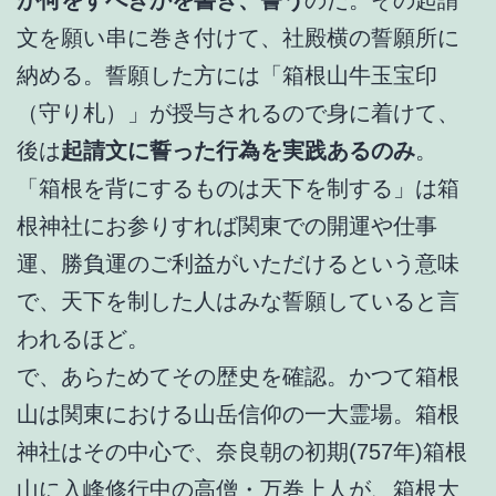
文を願い串に巻き付けて、社殿横の誓願所に
納める。誓願した方には「箱根山牛玉宝印
（守り札）」が授与されるので身に着けて、
後は
起請文に誓った行為を実践あるのみ
。
「箱根を背にするものは天下を制する」は箱
根神社にお参りすれば関東での開運や仕事
運、勝負運のご利益がいただけるという意味
で、天下を制した人はみな誓願していると言
われるほど。
で、あらためてその歴史を確認。かつて箱根
山は関東における山岳信仰の一大霊場。箱根
神社はその中心で、奈良朝の初期(757年)箱根
山に入峰修行中の高僧・万巻上人が、箱根大