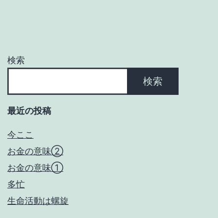
ー
シ
ョ
検索
ン
検索
最近の投稿
今ここ
お金の意味②
お金の意味①
多忙
生命活動は螺旋