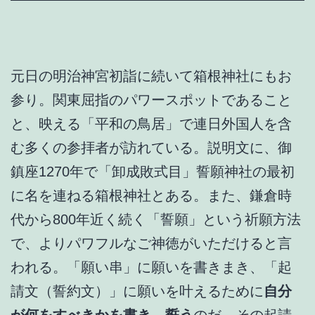
元日の明治神宮初詣に続いて箱根神社にもお
参り。関東屈指のパワースポットであること
と、映える「平和の鳥居」で連日外国人を含
む多くの参拝者が訪れている。説明文に、御
鎮座1270年で「卸成敗式目」誓願神社の最初
に名を連ねる箱根神社とある。また、鎌倉時
代から800年近く続く「誓願」という祈願方法
で、よりパワフルなご神徳がいただけると言
われる。「願い串」に願いを書きまき、「起
請文（誓約文）」に願いを叶えるために
自分
が何をすべきかを書き、誓う
のだ。その起請