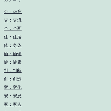
◇：備忘
交：交流
企：企画
住：住居
体：身体
価：価値
健：健康
判：判断
創：創造
変：変化
安：安息
家：家族