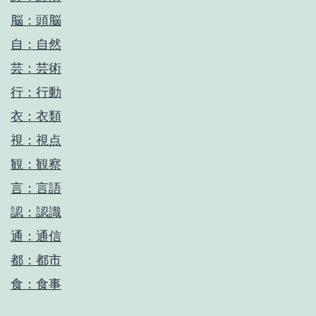
脳：頭脳
自：自然
芸：芸術
行：行動
衣：衣類
視：視点
観：観察
言：言語
認：認識
通：通信
都：都市
食：食事