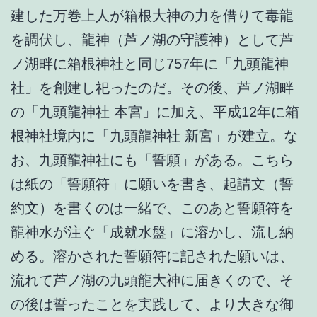
建した万巻上人が箱根大神の力を借りて毒龍
を調伏し、龍神（芦ノ湖の守護神）として芦
ノ湖畔に箱根神社と同じ757年に「九頭龍神
社」を創建し祀ったのだ。その後、芦ノ湖畔
の「九頭龍神社 本宮」に加え、平成12年に箱
根神社境内に「九頭龍神社 新宮」が建立。な
お、九頭龍神社にも「誓願」がある。こちら
は紙の「誓願符」に願いを書き、起請文（誓
約文）を書くのは一緒で、このあと誓願符を
龍神水が注ぐ「成就水盤」に溶かし、流し納
める。溶かされた誓願符に記された願いは、
流れて芦ノ湖の九頭龍大神に届きくので、そ
の後は誓ったことを実践して、より大きな御