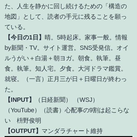
た、人生を静かに回し続けるための「構造の
地図」として、読者の手元に残ることを願っ
ている。
【今日の1日】
晴。5時起床。家事一般。情報
by新聞・TV。サイト運営。SNS受発信。オイ
ルうがい＋白湯＋朝ヨガ。朝食。執筆。昼
食。執筆。知人宅。夕食。大河ドラマ鑑賞。
就寝。（一言）正月三が日＋日曜日が終わっ
た。
【INPUT】
（日経新聞） （WSJ）
（YouTube）（読書）心配事の9割は起こらな
い 枡野俊明
【OUTPUT】
マンダラチャート維持