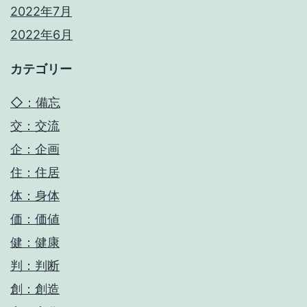
2022年7月
2022年6月
カテゴリー
◇：備忘
交：交流
企：企画
住：住居
体：身体
価：価値
健：健康
判：判断
創：創造