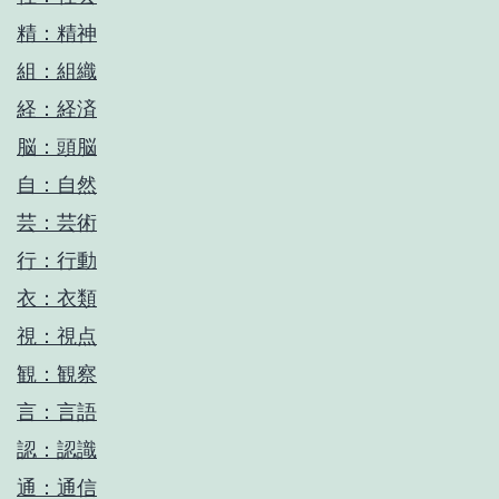
精：精神
組：組織
経：経済
脳：頭脳
自：自然
芸：芸術
行：行動
衣：衣類
視：視点
観：観察
言：言語
認：認識
通：通信