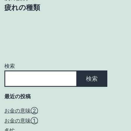
疲れの種類
ビ
ゲ
ー
シ
ョ
検索
ン
検索
最近の投稿
お金の意味②
お金の意味①
多忙