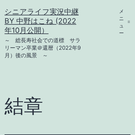
コ
シニアライフ実況中継
メ
ン
ニ
BY 中野はこね (2022
テ
ュ
年10月公開）
ー
ン
～ 総長寿社会での道標 サラ
ツ
リーマン卒業＠還暦（2022年9
月）後の風景 ～
へ
ス
キ
ッ
プ
結章