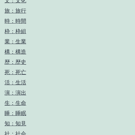
文：文化
旅：旅行
時：時間
枠：枠組
業：生業
構：構造
歴：歴史
死：死亡
活：生活
演：演出
生：生命
睡：睡眠
知：知見
社：社会