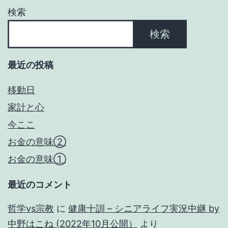
ョ
検索
ン
検索
最近の投稿
移動日
家計と心
今ここ
お金の意味②
お金の意味①
最近のコメント
哲学vs宗教
に
健康十訓 – シニアライフ実況中継 by
中野はこね (2022年10月公開）
より