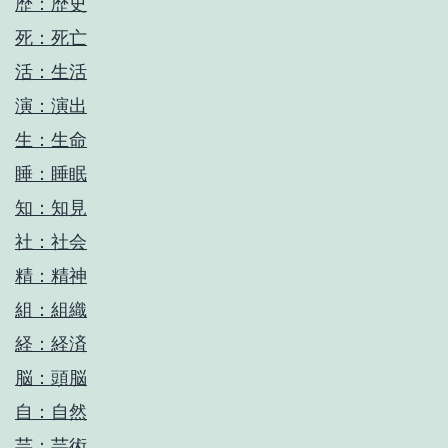
歴：歴史
死：死亡
活：生活
演：演出
生：生命
睡：睡眠
知：知見
社：社会
精：精神
組：組織
経：経済
脳：頭脳
自：自然
芸：芸術