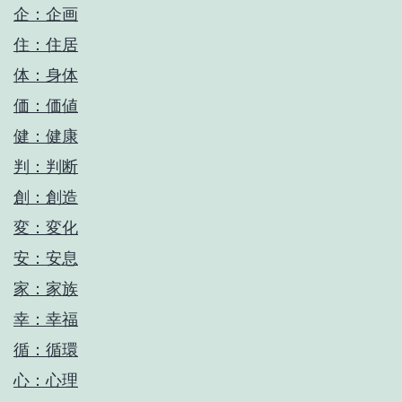
企：企画
住：住居
体：身体
価：価値
健：健康
判：判断
創：創造
変：変化
安：安息
家：家族
幸：幸福
循：循環
心：心理