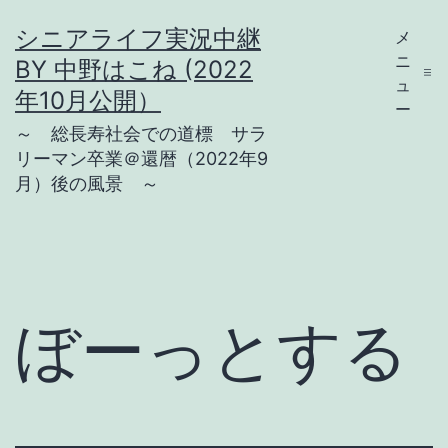
コ
シニアライフ実況中継
メ
ン
ニ
BY 中野はこね (2022
テ
ュ
年10月公開）
ー
ン
～ 総長寿社会での道標 サラ
ツ
リーマン卒業＠還暦（2022年9
月）後の風景 ～
へ
ス
キ
ッ
プ
ぼーっとする