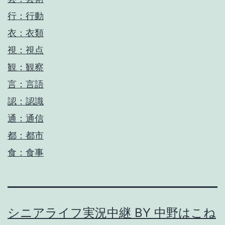
行：行動
衣：衣類
視：視点
観：観察
言：言語
認：認識
通：通信
都：都市
食：食事
シニアライフ実況中継 BY 中野はこね