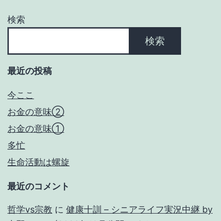
ョ
検索
ン
検索
最近の投稿
今ここ
お金の意味②
お金の意味①
多忙
生命活動は螺旋
最近のコメント
哲学vs宗教
に
健康十訓 – シニアライフ実況中継 by