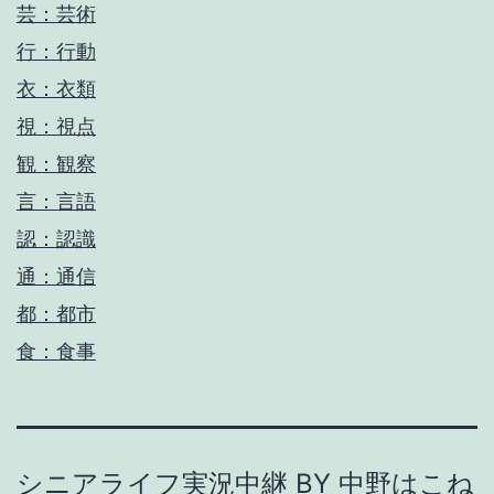
芸：芸術
行：行動
衣：衣類
視：視点
観：観察
言：言語
認：認識
通：通信
都：都市
食：食事
シニアライフ実況中継 BY 中野はこね