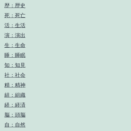
歴：歴史
死：死亡
活：生活
演：演出
生：生命
睡：睡眠
知：知見
社：社会
精：精神
組：組織
経：経済
脳：頭脳
自：自然