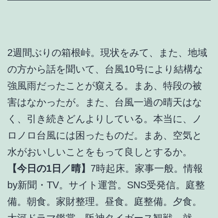
2週間ぶりの箱根峠。現状をみて、また、地域
の方から話を聞いて、台風10号により結構な
強風雨だったことが窺える。まあ、特段の被
害はなかったが。また、台風一過の晴天はな
く、引き続きどんよりしている。本当に、ノ
ロノロ台風には困ったものだ。まあ、空気と
水がおいしいことをもって良しとするか。
【今日の1日／晴】
7時起床。家事一般。情報
by新聞・TV。サイト運営。SNS受発信。庭整
備。朝食。家財整理。昼食。庭整備。夕食。
大河ドラマ鑑賞。阪神タイガース観戦。就