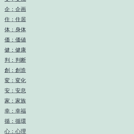
企：企画
住：住居
体：身体
価：価値
健：健康
判：判断
創：創造
変：変化
安：安息
家：家族
幸：幸福
循：循環
心：心理