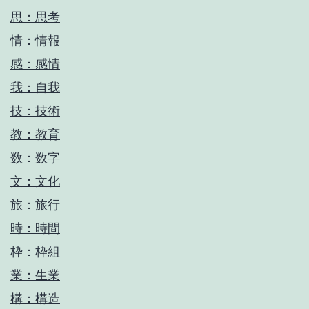
思：思考
情：情報
感：感情
我：自我
技：技術
教：教育
数：数字
文：文化
旅：旅行
時：時間
枠：枠組
業：生業
構：構造