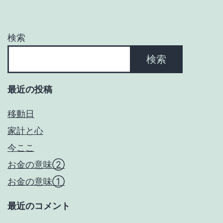
シ
ョ
検索
ン
検索
最近の投稿
移動日
家計と心
今ここ
お金の意味②
お金の意味①
最近のコメント