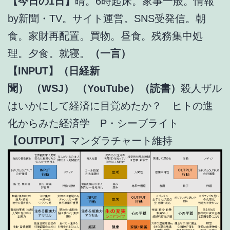
【今日の1日】
晴。6時起床。家事一般。情報
by新聞・TV。サイト運営。SNS受発信。朝
食。家財再配置。買物。昼食。残務集中処
理。夕食。就寝。
（一言）
【INPUT】（日経新
聞）
（WSJ）
（YouTube）（読書）
殺人ザル
はいかにして経済に目覚めたか？ ヒトの進
化からみた経済学 P・シーブライト
【OUTPUT】
マンダラチャート維持