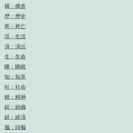
構：構造
歴：歴史
死：死亡
活：生活
演：演出
生：生命
睡：睡眠
知：知見
社：社会
精：精神
組：組織
経：経済
脳：頭脳