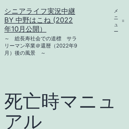
コ
シニアライフ実況中継
メ
ン
ニ
BY 中野はこね (2022
テ
ュ
年10月公開）
ー
ン
～ 総長寿社会での道標 サラ
ツ
リーマン卒業＠還暦（2022年9
月）後の風景 ～
へ
ス
キ
ッ
プ
死亡時マニュ
アル