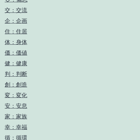
交：交流
企：企画
住：住居
体：身体
価：価値
健：健康
判：判断
創：創造
変：変化
安：安息
家：家族
幸：幸福
循：循環