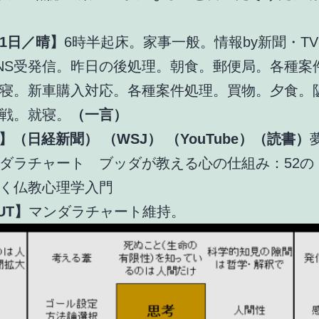
1日／晴】
6時半起床。家事一般。情報by新聞・T
NS受発信。昨日の後処理。朝食。郵便局。各種案
寝。新車購入対応。各種案件処理。買物。夕食。
戦。就寝。
（一言）
UT】（日経新聞）
（WSJ）
（YouTube）（読書）
ダラチャート ブッダが教える心の仕組み：52の
く仏教心理学入門
UT】
マンダラチャート維持。