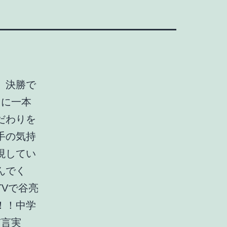
。決勝で
リに一本
だわりを
手の気持
現してい
んでく
Vで谷亮
！！中学
有言実