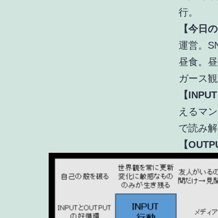
行。
【今日の
運営。S
昼食。昼
ガース観
【INP
えるマン
で読み解
【OUTP