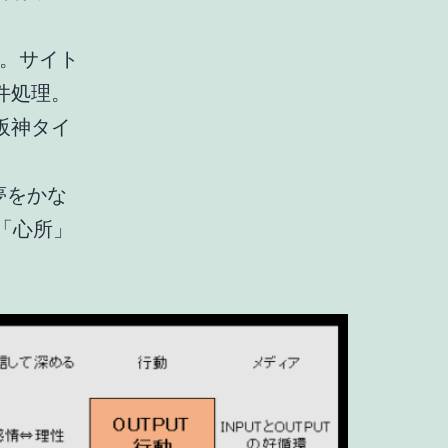
V。サイト
件処理。
阪神タイ
夢をかな
「心所」