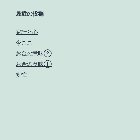
最近の投稿
家計と心
今ここ
お金の意味②
お金の意味①
多忙