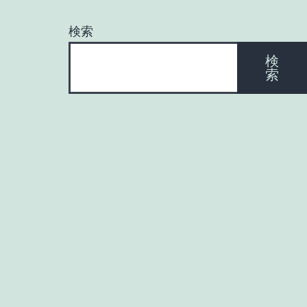
ー
検索
シ
検
索
ョ
ン