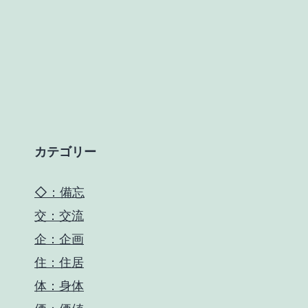
カテゴリー
◇：備忘
交：交流
企：企画
住：住居
体：身体