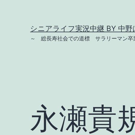
コ
ン
テ
シニアライフ実況中継 BY 中野は
ン
～ 総長寿社会での道標 サラリーマン卒業
ツ
へ
ス
キ
ッ
プ
永瀬貴