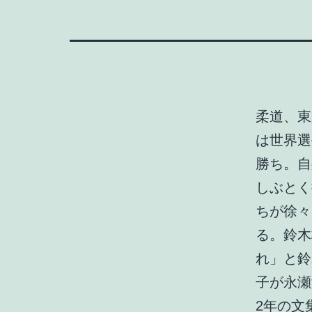
柔道、東
は世界選
勝ち。自
しぶとく
ちが徐々
る。鈴木
れ」と鈴
子が永瀬
2年の文