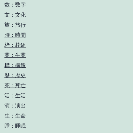
数：数字
文：文化
旅：旅行
時：時間
枠：枠組
業：生業
構：構造
歴：歴史
死：死亡
活：生活
演：演出
生：生命
睡：睡眠