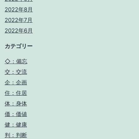
2022年8月
2022年7月
2022年6月
カテゴリー
◇：備忘
交：交流
企：企画
住：住居
体：身体
価：価値
健：健康
判：判断