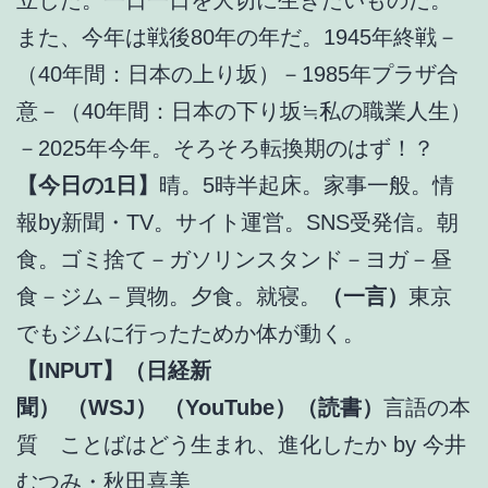
また、今年は戦後80年の年だ。1945年終戦－
（40年間：日本の上り坂）－1985年プラザ合
意－（40年間：日本の下り坂≒私の職業人生）
－2025年今年。そろそろ転換期のはず！？
【今日の1日】
晴。5時半起床。家事一般。情
報by新聞・TV。サイト運営。SNS受発信。朝
食。ゴミ捨て－ガソリンスタンド－ヨガ－昼
食－ジム－買物。夕食。就寝。
（一言）
東京
でもジムに行ったためか体が動く。
【INPUT】（日経新
聞）
（WSJ）
（YouTube）（読書）
言語の本
質 ことばはどう生まれ、進化したか by 今井
むつみ・秋田喜美