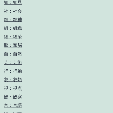
知：知見
社：社会
精：精神
組：組織
経：経済
脳：頭脳
自：自然
芸：芸術
行：行動
衣：衣類
視：視点
観：観察
言：言語