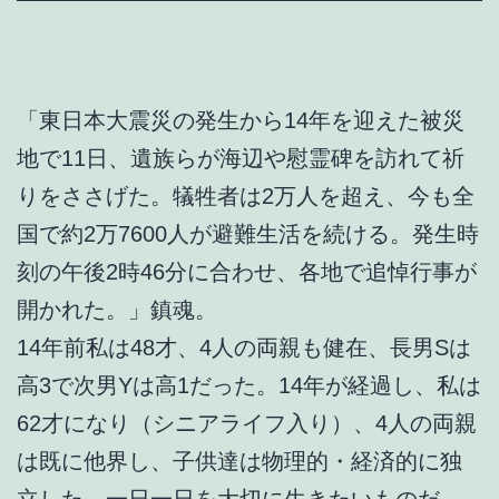
「東日本大震災の発生から14年を迎えた被災
地で11日、遺族らが海辺や慰霊碑を訪れて祈
りをささげた。犠牲者は2万人を超え、今も全
国で約2万7600人が避難生活を続ける。発生時
刻の午後2時46分に合わせ、各地で追悼行事が
開かれた。」鎮魂。
14年前私は48才、4人の両親も健在、長男Sは
高3で次男Yは高1だった。14年が経過し、私は
62才になり（シニアライフ入り）、4人の両親
は既に他界し、子供達は物理的・経済的に独
立した。一日一日を大切に生きたいものだ。