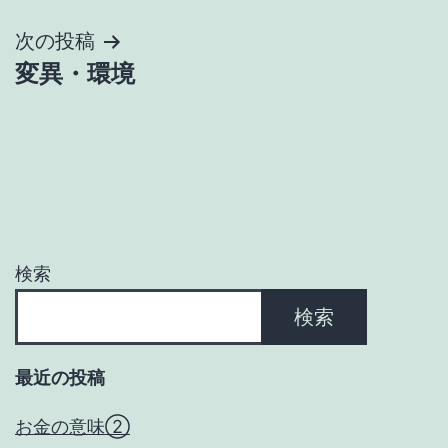
ナ
次の投稿
変異・環境
ビ
ゲ
ー
シ
ョ
検索
ン
検索
最近の投稿
お金の意味②