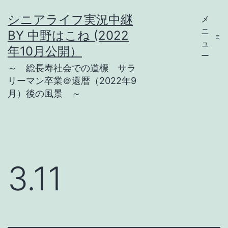
コ
シニアライフ実況中継
メ
ン
ニ
BY 中野はこね (2022
テ
ュ
年10月公開）
ー
ン
～ 総長寿社会での道標 サラ
ツ
リーマン卒業＠還暦（2022年9
月）後の風景 ～
へ
ス
キ
ッ
プ
3.11