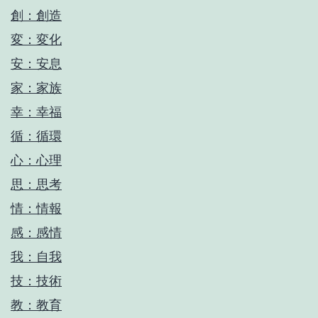
創：創造
変：変化
安：安息
家：家族
幸：幸福
循：循環
心：心理
思：思考
情：情報
感：感情
我：自我
技：技術
教：教育